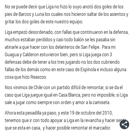
No se puede decir que Liga no hizo lo suyo anotó dos goles de los
pies de Barcos y Luna los cuales nos hicieron saltar de los asientos y
gritar los dos goles de este nuestro equipo.
Liga empezó desordenado, con fallas que continuaron en la defensa,
muchos estaban perdidos y casi todo balón se les pasaba sin
atinarle a que hacer con los delanteros de San Felipe. Para mi
Guagua y Calderon estuvieron bien, pero si Liga juega con 3
defensas debe de tener a los tres jugando no los dos cubriendo
fallas de los demás como en este caso de Espínola e incluso alguna
cosa que hizo Reascos.
Nos vinimos de Chile con un partido difícil de remontar, si se da el
caso que Liga juegue igual en Casa Blanca, pero no imposible, si Liga
sale a jugar como siempre con orden y amor a la camiseta.
Ahora esta pesadilla ya paso, y este 19 de octubre del 2010,
tenemos que ir con todo apoyar a Liga en la revancha y hacer sentir
que se esta en casa, y hacer posible remontar el marcador.