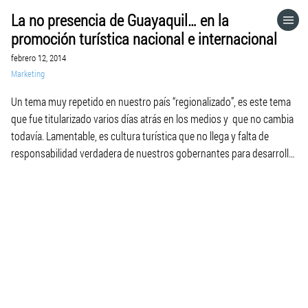
La no presencia de Guayaquil… en la
HOME
promoción turística nacional e internacional
febrero 12, 2014
CATEGORÍAS
Marketing
Un tema muy repetido en nuestro país “regionalizado”, es este tema
IR A
que fue titularizado varios días atrás en los medios y que no cambia
todavía. Lamentable, es cultura turística que no llega y falta de
responsabilidad verdadera de nuestros gobernantes para desarrollar
VISITA EL SITIO WEB
a todo el país. Pero esta falta de inclusión en la inversión
promocional, […]