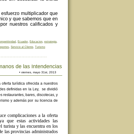
 esfuerzo multiplicador que
émico y que sabemos que en
or nuestros calificados y
mpetitividad
,
Ecuador
,
Educacion
,
estrategia
,
eportes
,
Servicio al Cliente
,
Turismo
 manos de las Intendencias
• viernes, mayo 31st, 2013
ferta turística ofrecida a nuestros
des definidas en la Ley,
se dividió
s restaurantes, bares, discotecas, y
turismo y además por su licencia de
uce complicaciones a la oferta
, ya que estas actividades las
 turista y las encuentra en los
e las provincias administrados