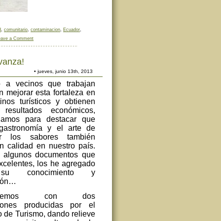
d
,
comunitario
,
contaminacion
,
Ecuador
,
eave a Comment
vanza!
• jueves, junio 13th, 2013
o a vecinos que trabajan
 mejorar esta fortaleza en
inos turísticos y obtienen
 resultados económicos,
hamos para destacar que
gastronomía y el arte de
cer los sabores también
n calidad en nuestro país.
é algunos documentos que
xcelentes, los he agregado
su conocimiento y
ción…
zaremos con dos
ciones producidas por el
o de Turismo, dando relieve