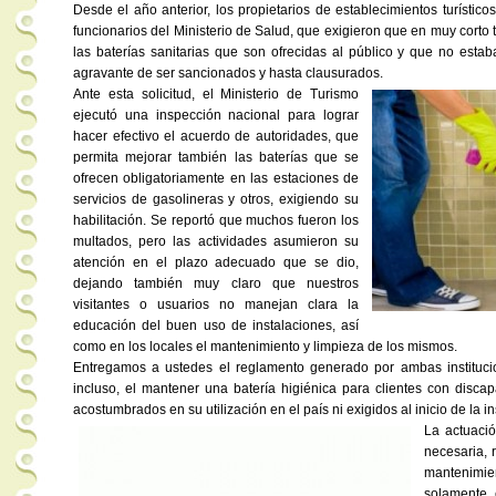
- rmedina@espol.edu.ec -
Desde el año anterior, los propietarios de establecimientos turístico
funcionarios del Ministerio de Salud, que exigieron que en muy cort
las baterías sanitarias que son ofrecidas al público y que no esta
agravante de ser sancionados y hasta clausurados.
Ante esta solicitud, el Ministerio de Turismo
ejecutó una inspección nacional para lograr
hacer efectivo el acuerdo de autoridades, que
permita mejorar también las baterías que se
ofrecen obligatoriamente en las estaciones de
servicios de gasolineras y otros, exigiendo su
habilitación. Se reportó que muchos fueron los
multados, pero las actividades asumieron su
atención en el plazo adecuado que se dio,
dejando también muy claro que nuestros
visitantes o usuarios no manejan clara la
educación del buen uso de instalaciones, así
como en los locales el mantenimiento y limpieza de los mismos.
Entregamos a ustedes el reglamento generado por ambas instituci
incluso, el mantener una batería higiénica para clientes con discap
acostumbrados en su utilización en el país ni exigidos al inicio de la i
La actuaci
necesaria, 
mantenimie
solamente 