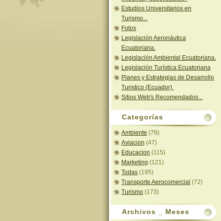
AB.RICARDO MEDINA ORTEGA 
Estudios Universitarios en
Turismo...
Fotos
Legislación Aeronáutica
Ecuatoriana.
Legislación Ambiental Ecuatoriana.
Legislación Turística Ecuatoriana
Planes y Estrategias de Desarrollo
Turistico (Ecuador).
Sitios Web's Recomendados...
Categorías
Ambiente
(79)
Aviacion
(47)
Educacion
(115)
Marketing
(121)
Todas
(195)
Transporte Aerocomercial
(72)
Turismo
(173)
Archivos _ Meses