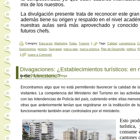
mix de los nuestros.
La divulgación presente trata de reconocer este gran
además tiene su origen y respaldo en el nivel acad
nuestras aulas será más aprovechado y conocido p
futuros chefs.
Category:
Educacion
,
Marketing
,
Todas
,
Turismo
|
Tags:
Calidad
,
competencia
,
Co
Gastronomia
,
gestion
,
Guayaquil
,
marca pais
,
marca turistica
,
Plan de Desarrollo
,
politica
,
R
|
Leave a Comment
Divagaciones: ¿Establecimientos turísticos: en
y del Ministerio?
Author:
Ricardo Medina Ortega
Encontramos algo que no está permitiendo favorecer la calidad de la o
visitantes. La competencia del Ministerio del Turismo en las activida
con las Intendencias de Policía del país, cubriendo entre ellas menore
otras que anteriormente tenían que registrarse en la institución de 
funcionamiento también eran controlados por el ministerio.
Esto prod
turística
consume el
cantones d