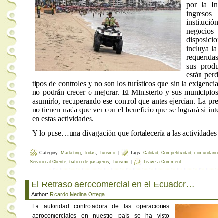
por la In
ingresos
instituc
negocio
disposic
incluya la
requerida
sus produ
están perd
tipos de controles y no son los turísticos que sin la exigenc
no podrán crecer o mejorar. El Ministerio y sus municipios
asumirlo, recuperando ese control que antes ejercían. La pre
no tienen nada que ver con el beneficio que se logrará si int
en estas actividades.
Y lo puse…una divagación que fortalecería a las actividades
Category:
Marketing
,
Todas
,
Turismo
|
Tags:
Calidad
,
Competitividad
,
comunitario
Servicio al Cliente
,
trafico de pasajeros
,
Turismo
|
Leave a Comment
El Retraso aerocomercial en el Ecuador…
Author:
Ricardo Medina Ortega
La autoridad controladora de las operaciones
aerocomerciales en nuestro país se ha visto