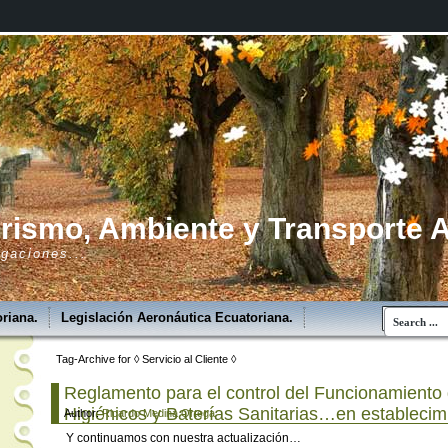
rismo, Ambiente y Transporte 
gaciones...
riana.
Legislación Aeronáutica Ecuatoriana.
.
Legislación Turística Ecuatoriana
Tag-Archive for ◊ Servicio al Cliente ◊
rollo Turistico (Ecuador).
Reglamento para el control del Funcionamiento 
Higiénicos y Baterías Sanitarias…en establecimi
Author:
Ricardo Medina Ortega
rismo...
Fotos
Y continuamos con nuestra actualización…