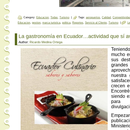
Category:
Educacion
,
Todas
,
Turismo
|
Tags:
aeropuertos
,
Calidad
,
Competitivida
Educacion
,
gestion
,
marca turistica
,
politica
,
Reportes
,
Servicio al Cliente
,
Turismo
|
L
La gastronomía en Ecuador…actividad que sí a
Author:
Ricardo Medina Ortega
Teniend
mucho en
sus dest
grandes
aprovec
nuestra 
satisfa
crecen e
Encontr
siendo e
para 
divulga
Empe
publica
Ministeri