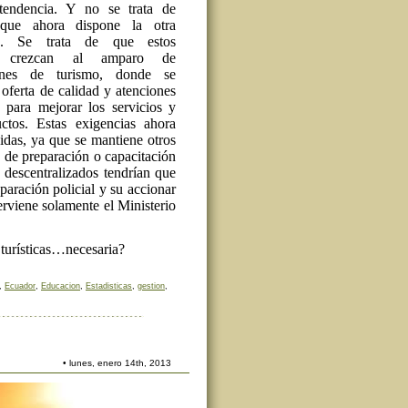
tendencia. Y no se trata de
 que ahora dispone la otra
ión. Se trata de que estos
s crezcan al amparo de
iones de turismo, donde se
 oferta de calidad y atenciones
s para mejorar los servicios y
ctos. Estas exigencias ahora
idas, ya que se mantiene otros
ia de preparación o capacitación
 descentralizados tendrían que
paración policial y su accionar
erviene solamente el Ministerio
 turísticas…necesaria?
,
Ecuador
,
Educacion
,
Estadisticas
,
gestion
,
• lunes, enero 14th, 2013