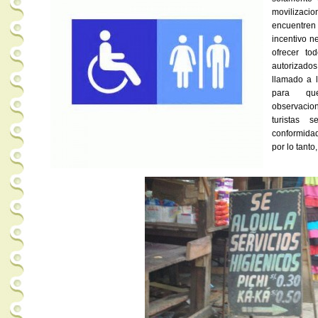
movilizacio
encuentre
incentivo n
ofrecer tod
autorizado
llamado a l
para qu
observacion
turistas 
conformidad
por lo tant