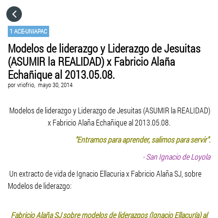
HOME
1 ACE-UNIAPAC
Modelos de liderazgo y Liderazgo de Jesuitas
CATEGORÍAS
(ASUMIR la REALIDAD) x Fabricio Alaña
Echañique al 2013.05.08.
IR A
por
vriofrio,
mayo 30, 2014
Modelos de liderazgo y Liderazgo de Jesuitas (ASUMIR la REALIDAD)
VISITA EL SITIO WEB
x Fabricio Alaña Echañique al 2013.05.08.
"Entramos para aprender, salimos para servir".
- San Ignacio de Loyola
Un extracto de vida de Ignacio Ellacuria x Fabricio Alaña SJ, sobre
Modelos de liderazgo:
Fabricio Alaña SJ sobre modelos de liderazgos (Ignacio
Ellacuría
) al