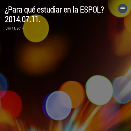
¿Para qué estudiar en la ESPOL?
HOME
2014.07.11.
julio 11, 2014
CATEGORÍAS
IR A
VISITA EL SITIO WEB