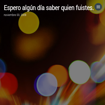
Espero algún día saber quien fuistes.
HOME
noviembre 03, 2009
CATEGORÍAS
IR A
VISITA EL SITIO WEB