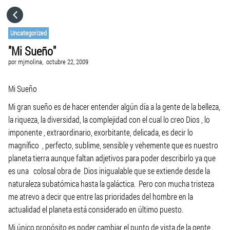
HOME
Uncategorized
"Mi Sueño"
CATEGORÍAS
por
mjmolina,
octubre 22, 2009
VISITA EL SITIO WEB
Mi Sueño
Mi gran sueño es de hacer entender algún día a la gente de la belleza,
la riqueza, la diversidad, la complejidad con el cual lo creo Dios , lo
imponente , extraordinario, exorbitante, delicada, es decir lo
magnífico , perfecto, sublime, sensible y vehemente que es nuestro
planeta tierra aunque faltan adjetivos para poder describirlo ya que
es una colosal obra de Dios inigualable que se extiende desde la
naturaleza subatómica hasta la galáctica. Pero con mucha tristeza
me atrevo a decir que entre las prioridades del hombre en la
actualidad el planeta está considerado en último puesto.
Mi único propósito es poder cambiar el punto de vista de la gente