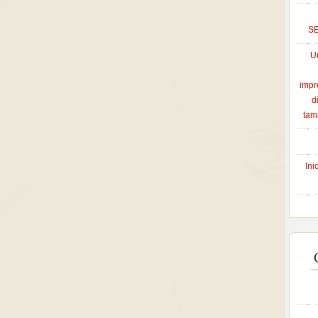
S
U
impr
d
tam
Ini