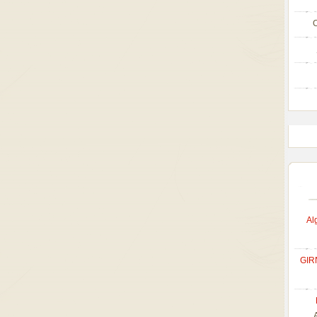
C
Al
GIR