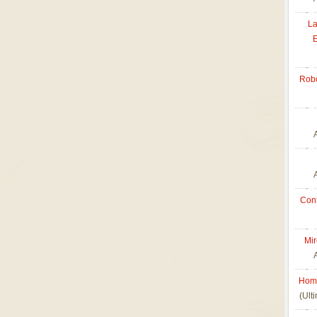
La
Robo
Con
Mir
Home
(Ult