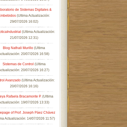
boratorio de Sistemas Digitales &
Embebidos
(Ultima Actualización:
29/07/2026 16:02)
ticaIndustrial
(Ultima Actualización:
21/07/2026 12:31)
Blog Nathali Murillo
(Ultima
Actualización: 20/07/2026 16:58)
Sistemas de Control
(Ultima
Actualización: 20/07/2026 16:27)
trol Avanzado
(Ultima Actualización:
20/07/2026 16:16)
eya Rafaela Bracamonte P.
(Ultima
Actualización: 19/07/2026 13:33)
page of Prof. Joseph Páez Chávez
ima Actualización: 14/07/2026 11:57)