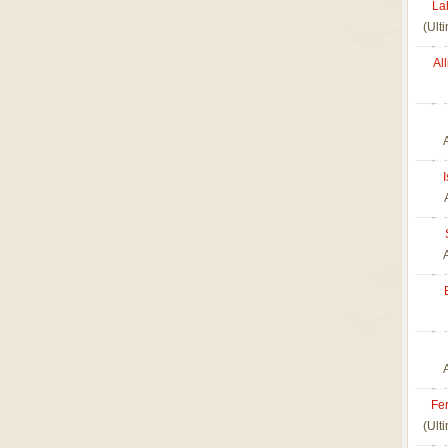
La
(Ult
Al
Fer
(Ult