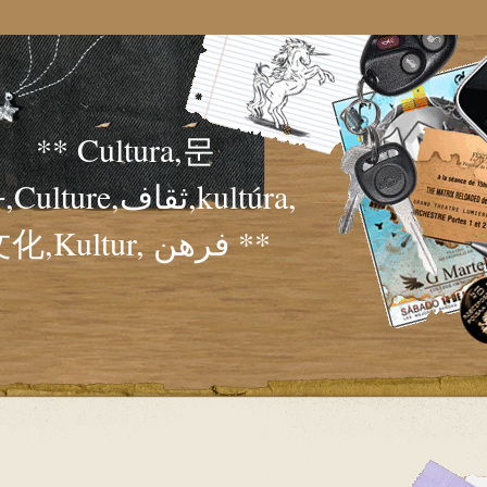
** Cultura,문
lture,ثقاف,kultúra,
文化,Kultur, فرهن **