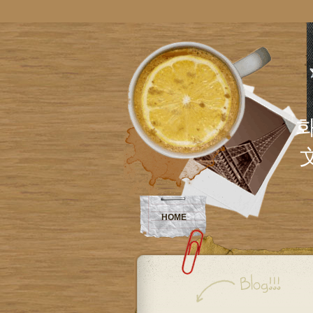
화,Cu
HOME