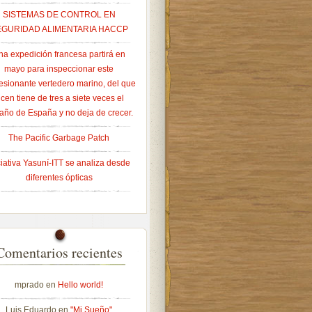
SISTEMAS DE CONTROL EN
EGURIDAD ALIMENTARIA HACCP
na expedición francesa partirá en
mayo para inspeccionar este
esionante vertedero marino, del que
icen tiene de tres a siete veces el
año de España y no deja de crecer.
The Pacific Garbage Patch
ciativa Yasuní-ITT se analiza desde
diferentes ópticas
Comentarios recientes
mprado
en
Hello world!
Luis Eduardo
en
"Mi Sueño"