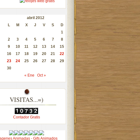
abril 2012
L
M
X
J
V
S
D
1
2
3
4
5
6
7
8
9
10
11
12
13
14
15
16
17
18
19
20
21
22
23
24
25
26
27
28
29
30
« Ene
Oct »
VISITAS...=)
Contador Gratis
agenes Animadas - Gifs Animados