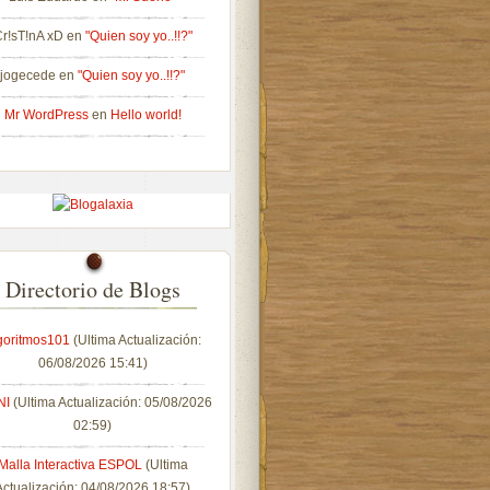
r!sT!nA xD
en
"Quien soy yo..!!?"
jogecede
en
"Quien soy yo..!!?"
Mr WordPress
en
Hello world!
Directorio de Blogs
goritmos101
(Ultima Actualización:
06/08/2026 15:41)
NI
(Ultima Actualización: 05/08/2026
02:59)
Malla Interactiva ESPOL
(Ultima
Actualización: 04/08/2026 18:57)