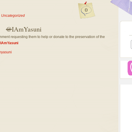
0
n
Uncategorized
@
IAmYasuni
nment requesting them to help or donate to the preservation of the
#
IAmYasuni
myasuni