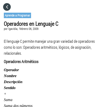
HOME
Aprende a Programar
Operadores en Lenguaje C
CATEGORÍAS
por
lgavidia,
febrero 06, 2009
IR A
El lenguaje C permite manejar una gran variedad de operadores
como lo son: Operadores aritméticos, lógicos, de asignación,
relacionales.
VISITA EL SITIO WEB
Operadores Aritméticos
Operador
Nombre
Descripción
Sentido
+
Suma
Suma dos números