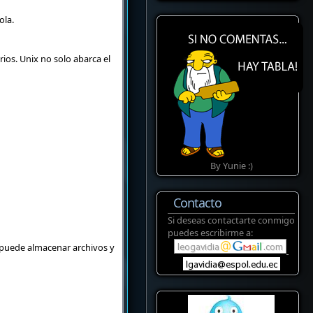
ola.
ios. Unix no solo abarca el
By Yunie :)
Contacto
Si deseas contactarte conmigo
puedes escribirme a:
e puede almacenar archivos y