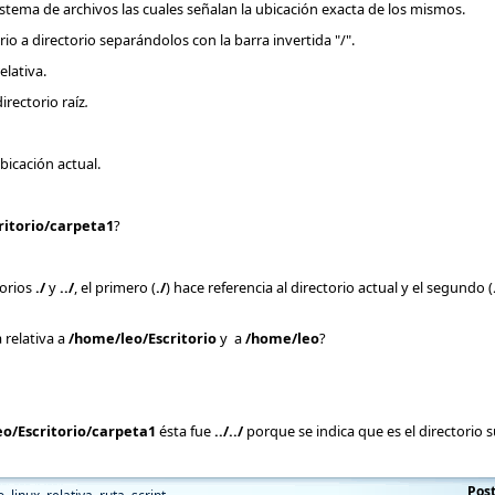
stema de archivos las cuales señalan la ubicación exacta de los mismos.
rio a directorio separándolos con la barra invertida "/".
elativa.
irectorio raíz
.
bicación actual.
ritorio/carpeta1
?
torios
./
y
../
, el primero (
./
) hace referencia al directorio actual y el segundo (
a relativa a
/home/leo/Escritorio
y a
/home/leo
?
o/Escritorio/carpeta1
ésta fue
../../
porque se indica que es el directorio s
Pos