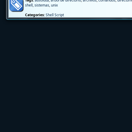
Tags:
absoluta
,
arbol de directorio
,
archivos
,
comandos
,
directori
shell
,
sistemas
,
unix
Categories:
Shell Script