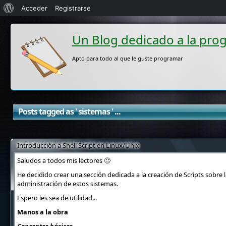
Acerca
Acceder
Registrarse
de
Un Blog dedicado a la pro
WordPress
Apto para todo al que le guste programar
Posts tagged as ' sistemas ' ...
Introducción a Shell Script en Linux/Unix
Saludos a todos mis lectores 🙂
He decidido crear una sección dedicada a la creación de Scripts sobr
administración de estos sistemas.
Espero les sea de utilidad...
Manos a la obra