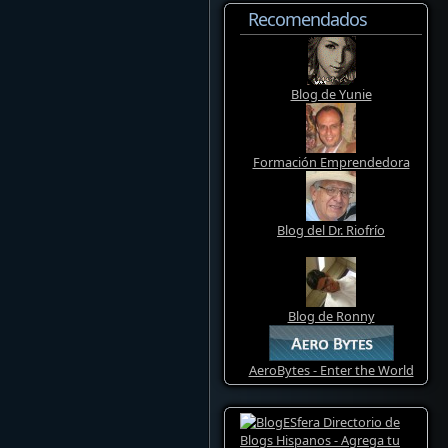
Recomendados
Blog de Yunie
Formación Emprendedora
Blog del Dr. Riofrío
Blog de Ronny
AeroBytes - Enter the World