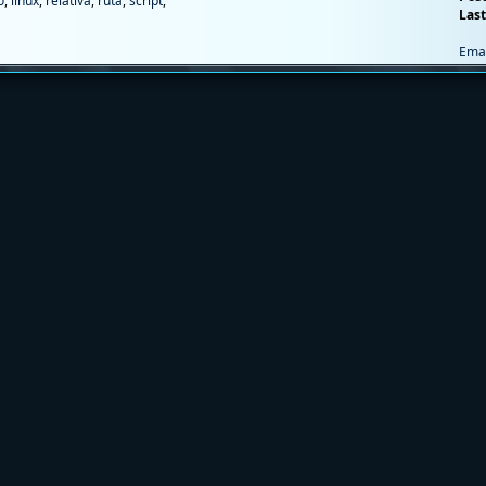
o
,
linux
,
relativa
,
ruta
,
script
,
Last
Ema