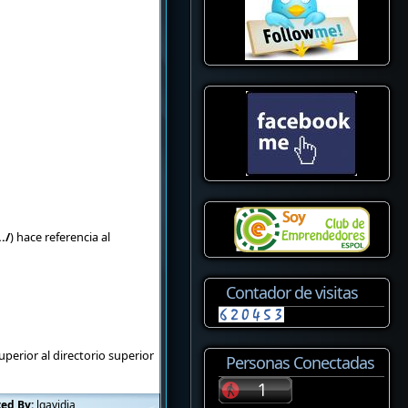
../
) hace referencia al
Contador de visitas
uperior al directorio superior
Personas Conectadas
ted By:
lgavidia