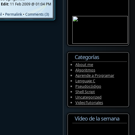
 Edit:
11 Feb 2009 @ 01:04 PM
il
•
Permalink
•
Comments (3)
Categorías
About me
Algoritmos
Aprende a Programar
Lenguaje C
Pseudocódigo
Shell Script
Uncategorized
VideoTutoriales
Vídeo de la semana