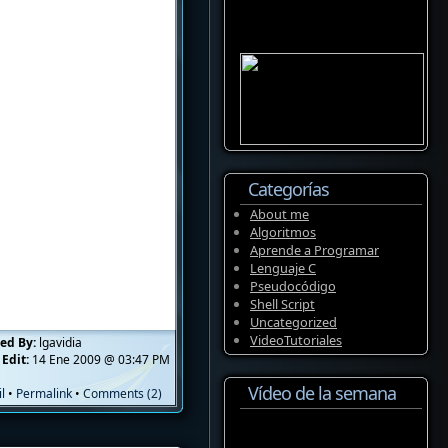
Categorías
About me
Algoritmos
Aprende a Programar
Lenguaje C
Pseudocódigo
Shell Script
Uncategorized
VideoTutoriales
ed By:
lgavidia
 Edit:
14 Ene 2009 @ 03:47 PM
Vídeo de la semana
l
•
Permalink
•
Comments (2)