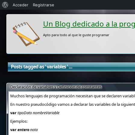
Acerca
Acceder
Registrarse
de
Un Blog dedicado a la pro
WordPress
Apto para todo al que le guste programar
Posts tagged as ' variables ' ...
Declaración de variables y Definición de constantes
Muchos lenguajes de programación necesitan que se declaren variable
En nuestro pseudocódigo vamos a declarar las variables de la siguien
var
tipoDato nombreVariable
Ejemplos:
var
entero
nota