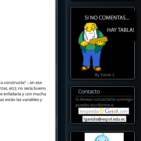
By Yunie :)
 construirla? -, en ese
as, etc); no sería bueno
Contacto
se enfadaría y con mucha
Si deseas contactarte conmigo
s están las variables y
puedes escribirme a: