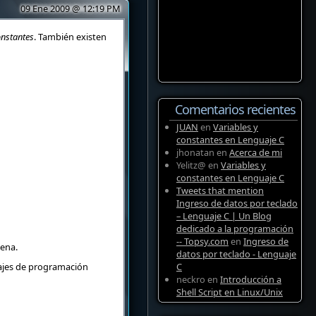
09 Ene 2009 @ 12:19 PM
nstantes
. También existen
Comentarios recientes
JUAN
en
Variables y
constantes en Lenguaje C
jhonatan
en
Acerca de mi
Yelitz@
en
Variables y
constantes en Lenguaje C
Tweets that mention
Ingreso de datos por teclado
– Lenguaje C | Un Blog
dedicado a la programación
-- Topsy.com
en
Ingreso de
dena.
datos por teclado - Lenguaje
uajes de programación
C
neckro
en
Introducción a
Shell Script en Linux/Unix