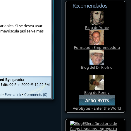
Recomendados
ariables. Si se desea usar
Blog de Yunie
 mayúscula (así se ve más
Formación Emprendedora
Blog del Dr. Riofrío
ed By:
lgavidia
 Edit:
09 Ene 2009 @ 12:22 PM
Blog de Ronny
l
•
Permalink
•
Comments (0)
AeroBytes - Enter the World