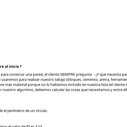
e al inicio ?
 para construir una pared, el cliente SIEMPRE pregunta - ¿Y que necesita para
remos para realizar nuestro tabajo (bloques, cemento, arena, herramient
 más material porque no lo habíamos incluido en nuestra lista (el cliente 
nuestro algoritmo, debemos calcular las cosas que necesitamos y entre ella
 el perímetro de un círculo.
mos el valor de PI es 3.14