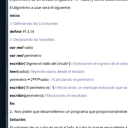
El algoritmo a usar será el siguiente:
inicio
// Definiendo las Constantes
definir
PI 3.14
// Declarando las Variables
var
real
radio
var
real
perimetro
escribir(
"
Ingrese el radio del círculo
"
)
//Solicitando el ingreso de el radi
leer(
radio
)
//leyendo datos desde el teclado
perimetro
=
2
*
PI
*
radio
//Calculando el perímetro
escribir(
"El perímetro es: "
)
//Mostrando un mensaje indicando que se 
escribir(
perimetro
)
//Mostrando el resultado
fin
2.- Nos piden que desarrollemos un programa que proporcionándole el
Solución:
El volúmen de un cubo es igual al lado al cubo lo que es equivalente a