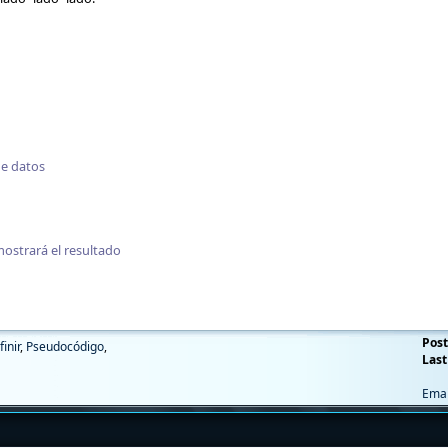
de datos
ostrará el resultado
Post
finir
,
Pseudocódigo
,
Last
Emai