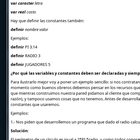
var
caracter
letra
var
real
costo
Hay que definir las constantes también:
definir
nombre valor
Ejemplos:
definir
PI 3.14
definir
RADIO 3
definir
JUGADORES 5
¿Por qué las variables y constantes deben ser declaradas y siempr
Para ilustrarlo mejor voy a poner un ejemplo sencillo: si nos contratan
momento como buenos obreros debemos pensar en los recursos que usa
que mientras construimos nuestra pared pidamos al cliente que compre
razón), y tampoco usamos cosas que no tenemos. Antes de desarrollar 
constantes que usaremos.
Ejemplos:
1.- Nos piden que desarrollemos un programa que dado el radio calcule
Solución:
El perímetro de un círculo es igual a 2*PI *radio, y como todos conoce