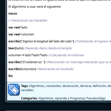
El algoritmo a usar será el siguiente:
inicio
// Declarando las Variables
var
real
lado
var
real
volumen
escribir(
"
Ingrese la longitud del lado del cubo
"
)
//Solicitando el ingreso 
leer(
lado
)
//leyendo datos desde el teclado
volumen
=
lado
*lado*lado
//Calculando el volúmen
escribir(
"El volúmen es: "
)
//Mostrando un mensaje indicando que se m
escribir(
volumen
)
//Mostrando el resultado
fin
Tags:
Algoritmos
,
constantes
,
declaración
,
declarar
,
definición
,
de
variables
Categories:
Algoritmos
,
Aprende a Programar
,
Pseudocódigo