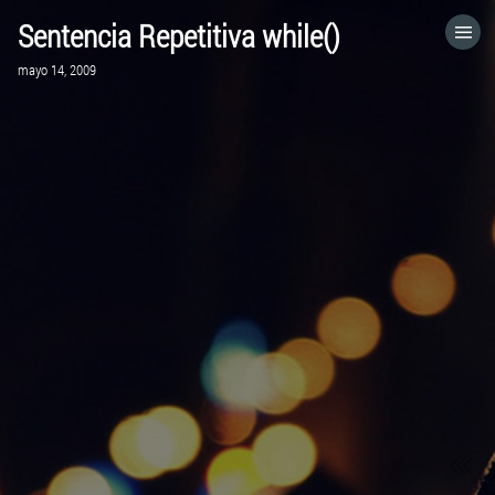
Sentencia Repetitiva while()
HOME
mayo 14, 2009
CATEGORÍAS
IR A
VISITA EL SITIO WEB