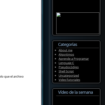
Categorías
About me
Algoritmos
Aprende a Programar
Lenguaje C
Pseudocódigo
Shell Script
Uncategorized
lo que el archivo
VideoTutoriales
Vídeo de la semana