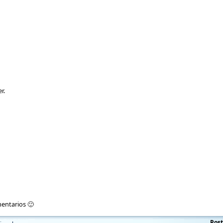
r.
entarios 🙂
Post