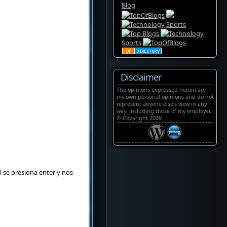
Sports
Sports
Disclaimer
The opinions expressed herein are
my own personal opinions and do not
represent anyone else's view in any
way, including those of my employer.
© Copyright 2009
 se presiona enter y nos