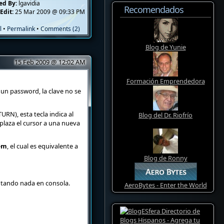
ed By:
lgavidia
Recomendados
Edit:
25 Mar 2009 @ 09:33 PM
l
•
Permalink
•
Comments (2)
Blog de Yunie
15 Feb 2009 @ 12:02 AM
Formación Emprendedora
 un password, la clave no se
URN), esta tecla indica al
Blog del Dr. Riofrío
plaza el cursor a una nueva
-
m
, el cual es equivalente a
Blog de Ronny
cutando nada en consola.
AeroBytes - Enter the World