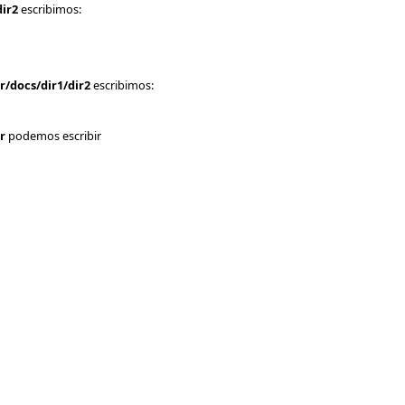
ir2
escribimos:
r/docs
/dir1/dir2
escribimos:
r
podemos escribir