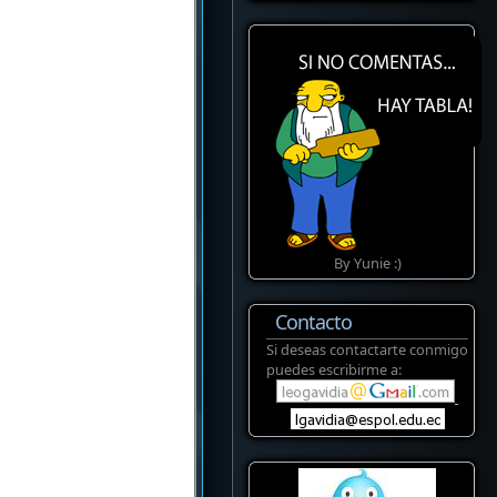
By Yunie :)
Contacto
Si deseas contactarte conmigo
puedes escribirme a: