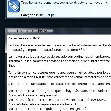
Tags:
borrar
,
cd
,
comandos
,
copiar
,
cp
,
directorio
,
ls
,
mover
,
mv
,
r
Categories:
Shell Script
Primeros pasos en Shell Script
Caracteres en UNIX
En Unix, los caracteres tecleados son enviados al sistema, el cual los
mostrará y tampoco mostrará caracteres como
***
.
La mayoría de los caracteres del teclado son ordinarios, sin embargo, 
sistema que los caracteres enviados por teclado deben interpretarse p
línea.
También existen caracteres que no aparecen en el teclado, y por lo g
presionar la tecla
ENTER
; Estos caracteres se llaman caracteres de cont
A continuación un listado de los caracteres de control más usados en
Ctrl-d
--> Indica a un programa que no hay más datos de entrada. Esta
Ctrl-g
--> Acciona la campana del PC.
Ctrl-h
--> Carácter de retroceso, es equivalente a la tecla BACKSPACE.
Ctrl-i
--> Tabulador, es equivalente a la tecla TAB.
Ctrl-c
--> Interrumpe cualquier programa en ejecución.