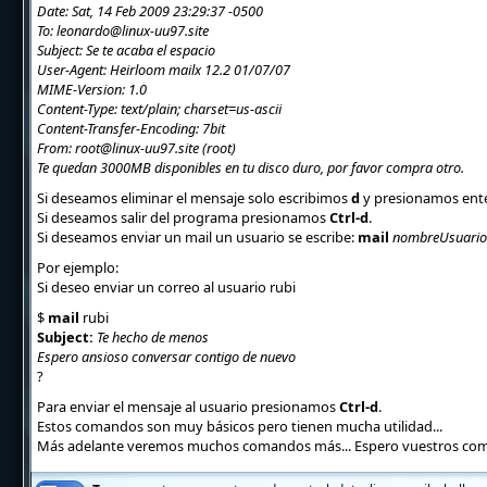
Date: Sat, 14 Feb 2009 23:29:37 -0500
To: leonardo@linux-uu97.site
Subject: Se te acaba el espacio
User-Agent: Heirloom mailx 12.2 01/07/07
MIME-Version: 1.0
Content-Type: text/plain; charset=us-ascii
Content-Transfer-Encoding: 7bit
From: root@linux-uu97.site (root)
Te quedan 3000MB disponibles en tu disco duro, por favor compra otro.
Si deseamos eliminar el mensaje solo escribimos
d
y presionamos ente
Si deseamos salir del programa presionamos
Ctrl-d
.
Si deseamos enviar un mail un usuario se escribe:
mail
nombreUsuario
Por ejemplo:
Si deseo enviar un correo al usuario rubi
$
mail
rubi
Subject:
Te hecho de menos
Espero ansioso conversar contigo de nuevo
?
Para enviar el mensaje al usuario presionamos
Ctrl-d
.
Estos comandos son muy básicos pero tienen mucha utilidad...
Más adelante veremos muchos comandos más... Espero vuestros com