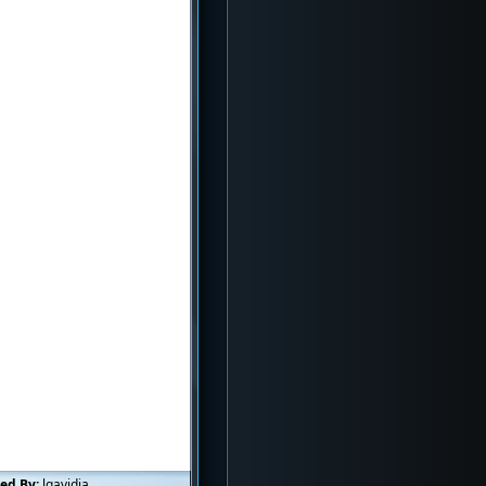
ed By:
lgavidia