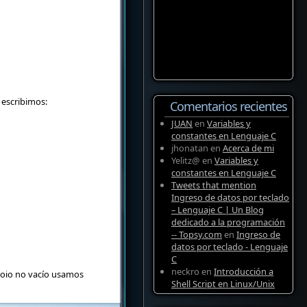
escribimos:
Comentarios recientes
JUAN
en
Variables y
constantes en Lenguaje C
jhonatan
en
Acerca de mi
Yelitz@
en
Variables y
constantes en Lenguaje C
Tweets that mention
Ingreso de datos por teclado
– Lenguaje C | Un Blog
dedicado a la programación
-- Topsy.com
en
Ingreso de
datos por teclado - Lenguaje
C
neckro
en
Introducción a
ctoio no vacío usamos
Shell Script en Linux/Unix