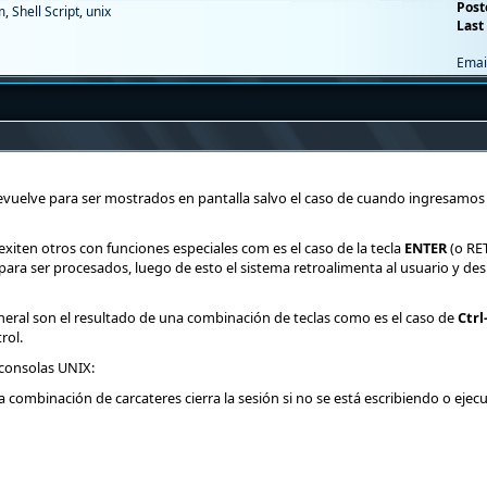
Post
m
,
Shell Script
,
unix
Last 
Emai
 devuelve para ser mostrados en pantalla salvo el caso de cuando ingresamos
exiten otros con funciones especiales com es el caso de la tecla
ENTER
(o RET
ara ser procesados, luego de esto el sistema retroalimenta al usuario y des
eneral son el resultado de una combinación de teclas como es el caso de
Ctrl
rol.
 consolas UNIX:
 combinación de carcateres cierra la sesión si no se está escribiendo o eje