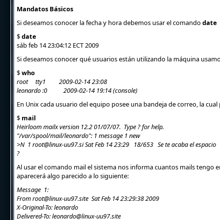
Mandatos Básicos
Si deseamos conocer la fecha y hora debemos usar el comando
date
$
date
sáb feb 14 23:04:12 ECT 2009
Si deseamos conocer qué usuarios están utilizando la máquina usa
$
who
root tty1 2009-02-14 23:08
leonardo :0 2009-02-14 19:14 (console)
En Unix cada usuario del equipo posee una bandeja de correo, la cua
$
mail
Heirloom mailx version 12.2 01/07/07. Type ? for help.
"/var/spool/mail/leonardo": 1 message 1 new
>N 1 root@linux-uu97.si Sat Feb 14 23:29 18/653 Se te acaba el espacio
?
Al usar el comando mail el sistema nos informa cuantos mails tengo e
aparecerá algo parecido a lo siguiente:
Message 1:
From root@linux-uu97.site Sat Feb 14 23:29:38 2009
X-Original-To: leonardo
Delivered-To: leonardo@linux-uu97.site