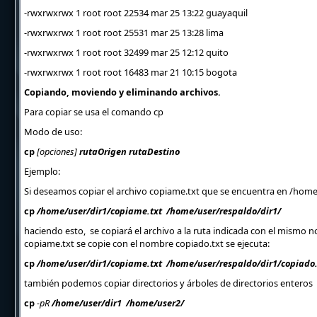
-rwxrwxrwx 1 root root 22534 mar 25 13:22 guayaquil
-rwxrwxrwx 1 root root 25531 mar 25 13:28 lima
-rwxrwxrwx 1 root root 32499 mar 25 12:12 quito
-rwxrwxrwx 1 root root 16483 mar 21 10:15 bogota
Copiando, moviendo y eliminando archivos.
Para copiar se usa el comando cp
Modo de uso:
cp
[opciones]
rutaOrigen rutaDestino
Ejemplo:
Si deseamos copiar el archivo copiame.txt que se encuentra en /home
cp
/home/user/dir1/copiame.txt /home/user/respaldo/dir1/
haciendo esto, se copiará el archivo a la ruta indicada con el mismo 
copiame.txt se copie con el nombre copiado.txt se ejecuta:
cp
/home/user/dir1/copiame.txt /home/user/respaldo/dir1/copiado.
también podemos copiar directorios y árboles de directorios enteros 
cp
-pR
/home/user/dir1 /home/user2/