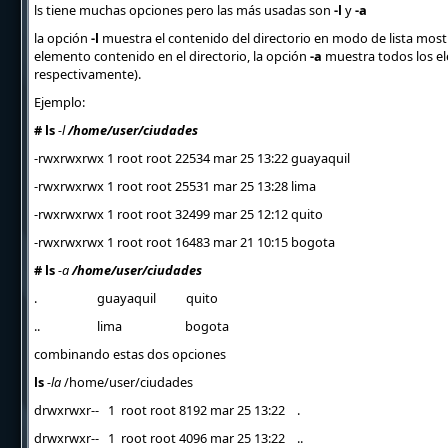
ls tiene muchas opciones pero las más usadas son
-l
y
-a
la opción
-l
muestra el contenido del directorio en modo de lista mostr
elemento contenido en el directorio, la opción
-a
muestra todos los elem
respectivamente).
Ejemplo:
# ls
-l
/home/user/ciudades
-rwxrwxrwx 1 root root 22534 mar 25 13:22 guayaquil
-rwxrwxrwx 1 root root 25531 mar 25 13:28 lima
-rwxrwxrwx 1 root root 32499 mar 25 12:12 quito
-rwxrwxrwx 1 root root 16483 mar 21 10:15 bogota
# ls
-a
/home/user/ciudades
. guayaquil quito
.. lima bogota
combinando estas dos opciones
ls
-la
/home/user/ciudades
drwxrwxr-- 1 root root 8192 mar 25 13:22 .
drwxrwxr-- 1 root root 4096 mar 25 13:22 ..