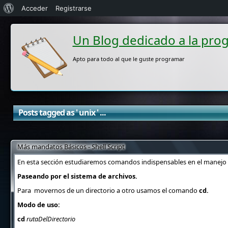
Acerca
Acceder
Registrarse
de
Un Blog dedicado a la pro
WordPress
Apto para todo al que le guste programar
Posts tagged as ' unix ' ...
Más mandatos Básicos - Shell Script
En esta sección estudiaremos comandos indispensables en el manejo 
Paseando por el sistema de archivos.
Para movernos de un directorio a otro usamos el comando
cd.
Modo de uso:
cd
rutaDelDirectorio