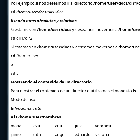
Por ejemplo
:
si nos deseamos ir al directorio
/home/user/docs/dir1/d
cd
/home/user/docs/dir1/dir2
Usando rutas absolutas y relativas
Si estamos en
/home/user/docs
y deseamos movernos a
/home/use
cd
dir1/dir2
Si estamos en
/home/user/docs
y deseamos movernos a
/home/use
cd
/home/user
ó
cd
..
Mostrando el contenido de un directorio.
Para mostrar el contenido de un directorio utilizamos el mandato
ls
.
Modo de uso:
ls
[opciones]
ruta
# ls
/home/user/nombres
maria eva ana julio veronica
jaime ruth angel eduardo victoria