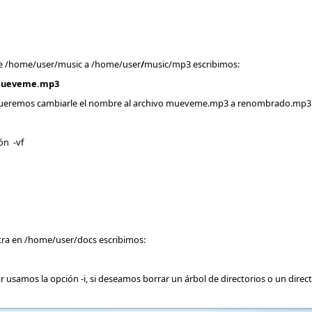
e /home/user/music a /home/user
/
music/mp3 escribimos:
mueveme.mp3
 queremos cambiarle el nombre al archivo mueveme.mp3 a renombrado.mp3 
ón -vf
tra en /home/user/docs escribimos:
 usamos la opción -i, si deseamos borrar un árbol de directorios o un dire