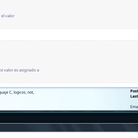
Pos
guaje C
,
logicos
,
not
,
Last
Ema