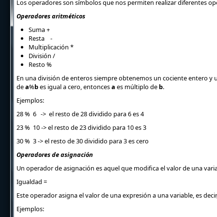
Los operadores son símbolos que nos permiten realizar diferentes o
Operadores aritméticos
Suma
+
Resta -
Multiplicación
*
División
/
Resto
%
En una división de enteros siempre obtenemos un cociente entero y un r
de
a
%
b
es igual a cero, entonces
a
es múltiplo de
b
.
Ejemplos:
28 % 6 -> el resto de 28 dividido para 6 es 4
23 % 10
->
el resto de 23 dividido para 10 es 3
30 % 3
->
el resto de 30 dividido para 3 es cero
Operadores de asignación
Un operador de asignación es aquel que modifica el valor de una varia
Igualdad
=
Este operador asigna el valor de una expresión
a una variable, es deci
Ejemplos: