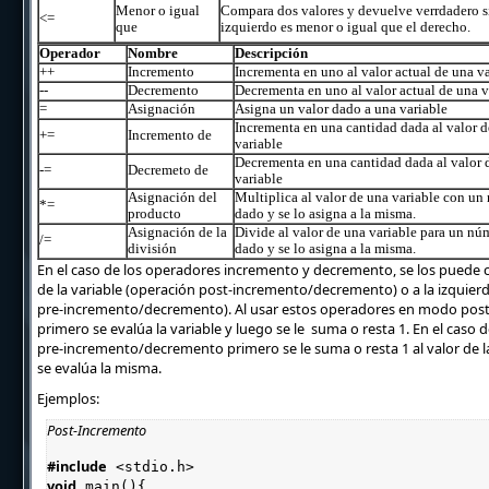
Menor o igual
Compara dos valores y devuelve verrdadero si
<=
que
izquierdo es menor o igual que el derecho.
Operador
Nombre
Descripción
++
Incremento
Incrementa en uno al valor actual de una va
--
Decremento
Decrementa en uno al valor actual de una v
=
Asignación
Asigna un valor dado a una variable
Incrementa en una cantidad dada al valor d
+=
Incremento de
variable
Decrementa en una cantidad dada al valor 
-=
Decremeto de
variable
Asignación del
Multiplica al valor de una variable con un
*=
producto
dado y se lo asigna a la misma.
Asignación de la
Divide al valor de una variable para un nú
/=
división
dado y se lo asigna a la misma.
En el caso de los operadores incremento y decremento, se los puede c
de la variable (operación post-incremento/decremento) o a la izquier
pre-incremento/decremento). Al usar estos operadores en modo po
primero se evalúa la variable y luego se le suma o resta 1. En el caso 
pre-incremento/decremento primero se le suma o resta 1 al valor de la
se evalúa la misma.
Ejemplos:
Post-Incremento
#include
 <stdio.h>
void