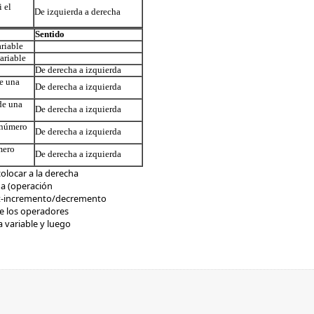
 el
De izquierda a derecha
Sentido
riable
ariable
De derecha a izquierda
e una
De derecha a izquierda
de una
De derecha a izquierda
 número
De derecha a izquierda
mero
De derecha a izquierda
olocar a la derecha
da (operación
st-incremento/decremento
de los operadores
 variable y luego