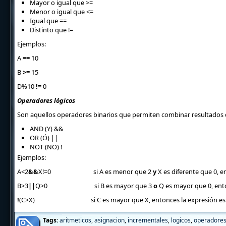
Mayor o igual que
>=
Menor o igual que
<=
Igual que
==
Distinto que
!=
Ejemplos:
A
==
10
B
>=
15
D%10
!=
0
Operadores lógicos
Son aquellos operadores binarios que permiten combinar resultados d
AND (Y)
&&
OR (Ó)
||
NOT (NO)
!
Ejemplos:
A<2
&&
X!=0 si A es menor que 2
y
X es diferente que 0, e
B>3
||
Q>0 si B es mayor que 3
o
Q es mayor que 0, ent
!
(C>X) si C es mayor que X, entonces la expresión es falsa ya
Tags:
aritmeticos
,
asignacion
,
incrementales
,
logicos
,
operadore