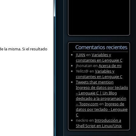
Comentarios recientes
e la misma. Si el resultado
JUAN
en
Variables y
constantes en Lenguaje C
jhonatan
en
Acerca de mi
Yelitz@
en
Variables y
constantes en Lenguaje C
Tweets that mention
Ingreso de datos por teclado
– Lenguaje C | Un Blog
dedicado a la programación
-- Topsy.com
en
Ingreso de
datos por teclado - Lenguaje
C
neckro
en
Introducción a
Shell Script en Linux/Unix