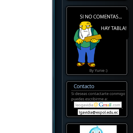
By Yunie :)
Contacto
Si deseas contactarte conmigo
puedes escribirme a: