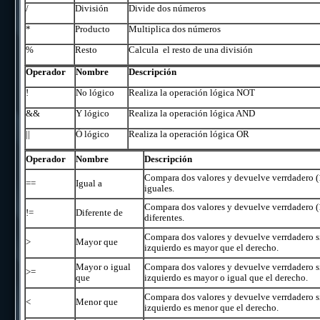
/
División
Divide dos números
*
Producto
Multiplica dos números
%
Resto
Calcula el resto de una división
Operador
Nombre
Descripción
!
No lógico
Realiza la operación lógica NOT
&&
Y lógico
Realiza la operación lógica AND
||
Ó lógico
Realiza la operación lógica OR
Operador
Nombre
Descripción
Compara dos valores y devuelve verrdadero (1
==
Igual a
iguales.
Compara dos valores y devuelve verrdadero (1
!=
Diferente de
diferentes.
Compara dos valores y devuelve verrdadero si
>
Mayor que
izquierdo es mayor que el derecho.
Mayor o igual
Compara dos valores y devuelve verrdadero si
>=
que
izquierdo es mayor o igual que el derecho.
Compara dos valores y devuelve verrdadero si
<
Menor que
izquierdo es menor que el derecho.