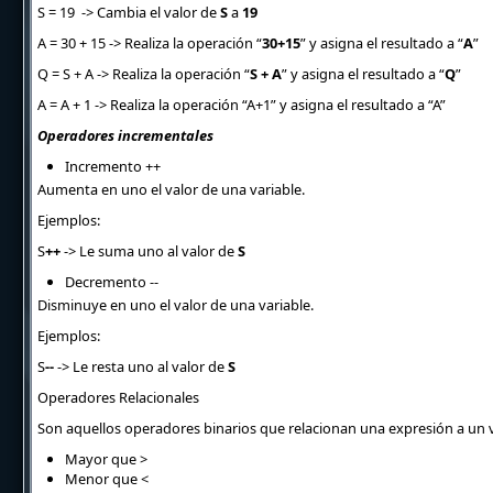
S = 19 ->
Cambia el valor
de
S
a
19
A = 30 + 15
->
Realiza la operación “
30+15
”
y asigna el resultado a “
A
”
Q = S + A
->
Realiza la operación “
S + A
” y asigna el resultado a “
Q
”
A = A + 1
->
Realiza la operación “A+1” y asigna el resultado a “A”
Operadores incrementales
Incremento
++
Aumenta en uno el valor de una variable.
Ejemplos:
S
++
-> Le suma uno al valor de
S
Decremento
--
Disminuye en uno el valor de una variable.
Ejemplos:
S
--
-> Le resta uno al valor de
S
Operadores Relacionales
Son aquellos operadores binarios que relacionan una expresión a un v
Mayor que
>
Menor que
<