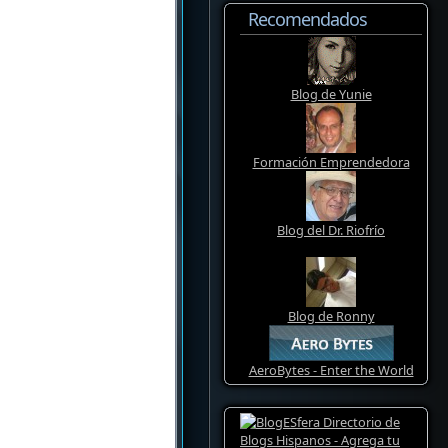
Recomendados
Blog de Yunie
Formación Emprendedora
Blog del Dr. Riofrío
Blog de Ronny
AeroBytes - Enter the World