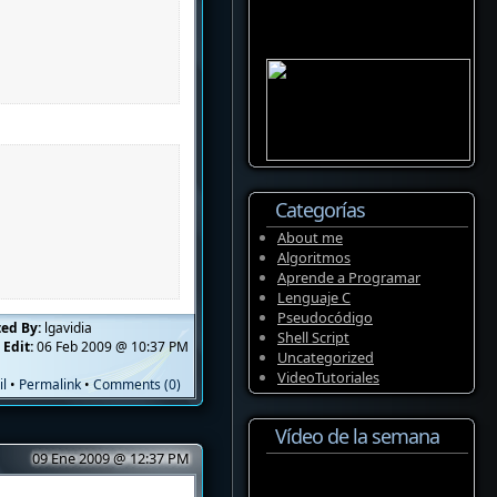
Categorías
About me
Algoritmos
Aprende a Programar
Lenguaje C
Pseudocódigo
ted By:
lgavidia
Shell Script
 Edit:
06 Feb 2009 @ 10:37 PM
Uncategorized
VideoTutoriales
il
•
Permalink
•
Comments (0)
Vídeo de la semana
09 Ene 2009 @ 12:37 PM