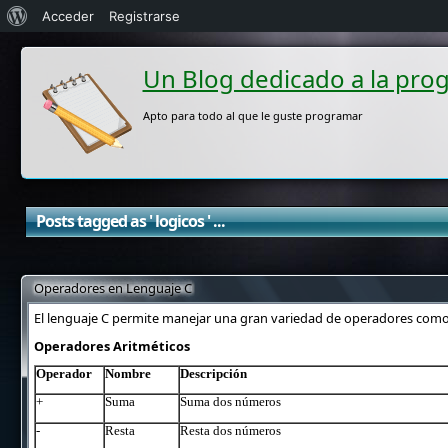
Acerca
Acceder
Registrarse
de
Un Blog dedicado a la pro
WordPress
Apto para todo al que le guste programar
Posts tagged as ' logicos ' ...
Operadores en Lenguaje C
El lenguaje C permite manejar una gran variedad de operadores como l
Operadores Aritméticos
Operador
Nombre
Descripción
+
Suma
Suma dos números
-
Resta
Resta dos números