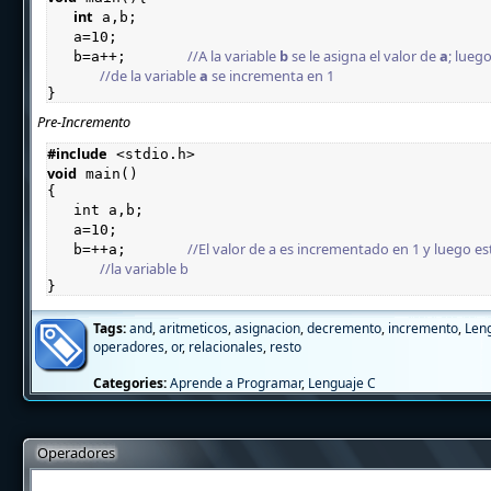
int
//A la variable 
b
 se le asigna el valor de 
a
b=a++;	
//de la variable 
a
 se incrementa en 1

}
Pre-Incremento
#include
 <stdio.h>
void
 main()

b=++a; 	
//la variable b

}
Tags:
and
,
aritmeticos
,
asignacion
,
decremento
,
incremento
,
Len
operadores
,
or
,
relacionales
,
resto
Categories:
Aprende a Programar
,
Lenguaje C
Operadores