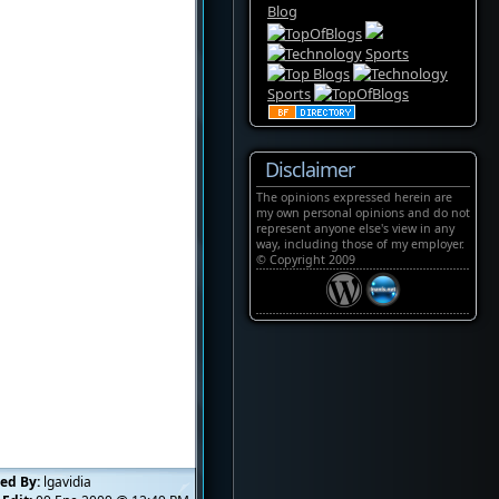
Sports
Sports
Disclaimer
The opinions expressed herein are
my own personal opinions and do not
represent anyone else's view in any
way, including those of my employer.
© Copyright 2009
ed By:
lgavidia