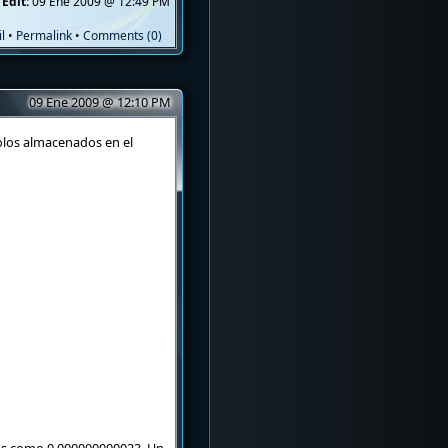
 Edit:
09 Ene 2009 @ 12:49 PM
l
•
Permalink
•
Comments (0)
09 Ene 2009 @ 12:10 PM
olos almacenados en el