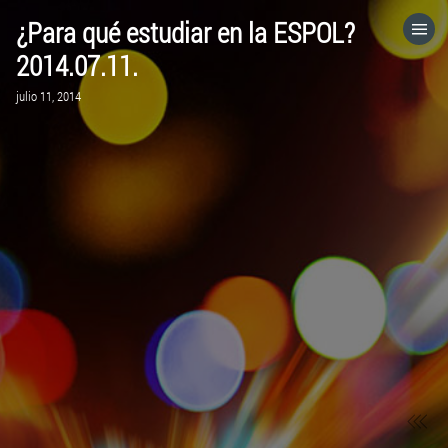
¿Para qué estudiar en la ESPOL?
HOME
2014.07.11.
julio 11, 2014
CATEGORÍAS
IR A
VISITA EL SITIO WEB