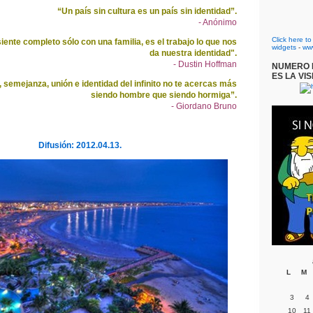
“Un país sin cultura es un país sin identidad”.
- Anónimo
Click here t
iente completo sólo con una familia, es el trabajo lo que nos
widgets
-
ww
da nuestra identidad".
- Dustin Hoffman
NUMERO D
ES LA VIS
, semejanza, unión e identidad del infinito no te acercas más
siendo hombre que siendo hormiga”.
- Giordano Bruno
Difusión: 2012.04.13.
L
M
3
4
10
11