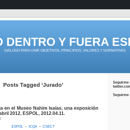
D DENTRO Y FUERA ES
DIÁLOGO PARA UNIR OBJETIVOS, PRINCIPIOS, VALORES Y NORMATIVAS
Seguirme 
Posts Tagged ‘Jurado’
twitter.co
Seguirme e
la en el Museo Nahim Isaías, una exposición
 abril 2012, ESPOL, 2012.04.11.
12
ESPOL
–
ICQA
–
CSECT