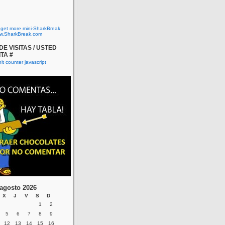
o get more mini-SharkBreak
w.SharkBreak.com
E VISITAS / USTED
ITA #
agosto 2026
X
J
V
S
D
1
2
5
6
7
8
9
12
13
14
15
16