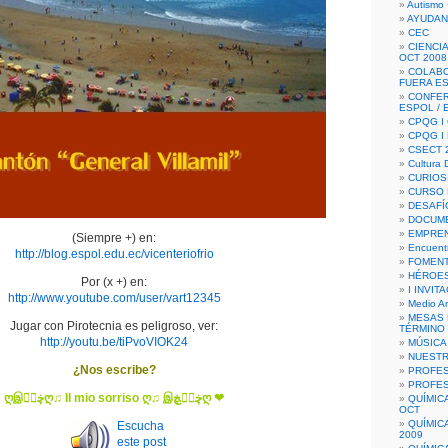
Autismo 
AYUDAN
CEC
CIENCIA
OCT 2008
COLAB
FUERA E
CONFER
ESPOL /
CPQG I 
CPQG I
CSECT 2
Cultura D
CURIOS
CURSO P
DESAFÍ
DOCUME
EMPREN
(Siempre +) en:
Encuent
http://blog.espol.edu.ec/vicenteriofrio
FOMENT
HÉROES
Por (x +) en:
I INVIT
http://www.youtube.com/user/vart12345
Medio A
MESAS 
Jugar con Pirotecnia es peligroso, ver:
TÉRMINO
http://youtu.be/tiPvoVIOK24
MÚSICA
NUEST
¿Nos escribe?
PROFES
PROFES
ღஇڿڰۣღ♫ Il mio sorriso ღ♫ இڿڰۣڿღ ❤
QUÍMIC
OCT
QUÍMIC
Escucha
2009
este post