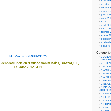
noviemb
octubre
septiem
agosto 
julio 20
junio 20
mayo 2
abril 20
marzo 2
febrero 
enero 2
diciemb
noviemb
octubre
Categoría
http://youtu.be/fs3BRiOt0CM
¿QUIEN
CONOCE
 Identidad Chola en el Museo Nahim Isaías, GUAYAQUIL,
¿QUIEN
1 ACE-
Ecuador, 2012.04.11.
1 AMCH
1 ANÉC
1 ARTE
1 AYUD
1 BarCa
1 BIEN
2010 200
1 CAMI
1 CLUB
1 column
1 COPO
1 CSECT
1 CUM