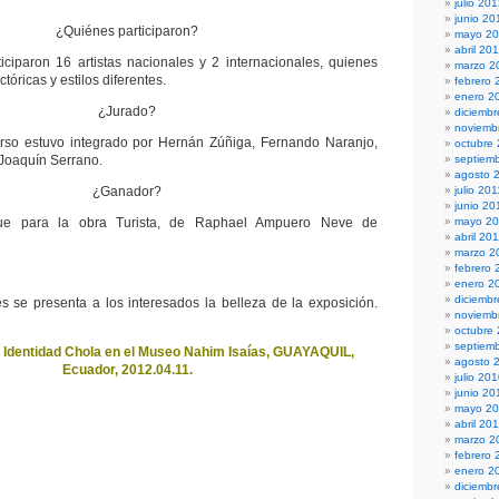
julio 20
junio 20
¿Quiénes participaron?
mayo 2
abril 20
iciparon 16 artistas nacionales y 2 internacionales, quienes
marzo 2
ctóricas y estilos diferentes.
febrero 
enero 2
¿Jurado?
diciembr
noviemb
urso estuvo integrado por Hernán Zúñiga, Fernando Naranjo,
octubre
Joaquín Serrano.
septiem
agosto 
¿Ganador?
julio 201
junio 20
fue para la obra Turista, de Raphael Ampuero Neve de
mayo 20
abril 20
marzo 2
febrero 
enero 2
diciemb
 se presenta a los interesados la belleza de la exposición.
noviemb
octubre
septiem
 Identidad Chola en el Museo Nahim Isaías, GUAYAQUIL,
agosto 
Ecuador, 2012.04.11.
julio 20
junio 20
mayo 2
abril 20
marzo 2
febrero 
enero 2
diciemb