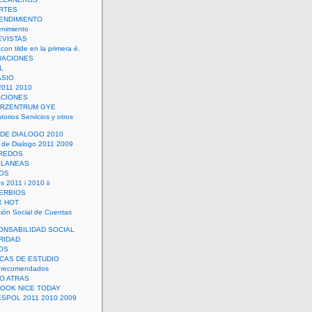
RTES
ENDIMIENTO
enimiento
EVISTAS
con tilde en la primera é.
UACIONES
L
ASIO
2011 2010
ACIONES
ERZENTRUM GYE
torios Servicios y otros
 DE DIALOGO 2010
 de Dialogo 2011 2009
CREDOS
ELANEAS
OS
s 2011 i 2010 ii
ERBIOS
X HOT
ión Social de Cuentas
ONSABILIDAD SOCIAL
RIDAD
OS
ICAS DE ESTUDIO
 recomendados
ÑO ATRAS
LOOK NICE TODAY
ESPOL 2011 2010 2009