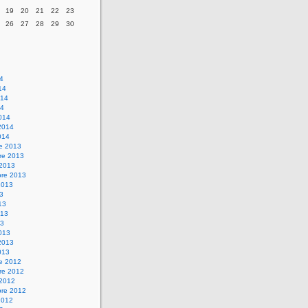
19
20
21
22
23
26
27
28
29
30
14
14
014
14
014
2014
014
re 2013
re 2013
 2013
bre 2013
2013
13
13
013
13
013
2013
013
re 2012
re 2012
 2012
bre 2012
2012