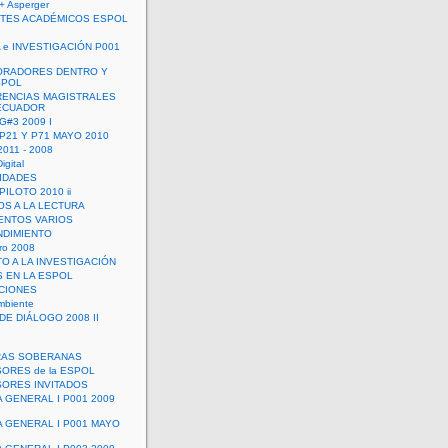
+ Asperger
TES ACADÉMICOS ESPOL
 e INVESTIGACIÓN P001
ORADORES DENTRO Y
SPOL
ENCIAS MAGISTRALES
 ECUADOR
G#3 2009 I
 P21 Y P71 MAYO 2010
011 - 2008
igital
IDADES
ILOTO 2010 ii
OS A LA LECTURA
NTOS VARIOS
DIMIENTO
ro 2008
O A LA INVESTIGACIÓN
 EN LA ESPOL
ACIONES
mbiente
DE DIÁLOGO 2008 II
RAS SOBERANAS
ORES de la ESPOL
ORES INVITADOS
A GENERAL I P001 2009
A GENERAL I P001 MAYO