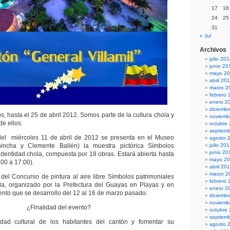
17
18
24
25
31
« Jul
Archivos
julio 20
junio 20
mayo 2
abril 20
marzo 2
febrero 
enero 2
diciemb
s, hasta el 25 de abril 2012. Somos parte de la cultura chola y
noviemb
e ellos.
octubre
septiem
l miércoles 11 de abril de 2012 se presenta en el Museo
agosto 
hincha y Clemente Ballén) la muestra pictórica Símbolos
julio 20
junio 20
 identidad chola, compuesta por 18 obras. Estará abierta hasta
mayo 2
:00 a 17:00).
abril 20
marzo 2
del Concurso de pintura al aire libre Símbolos patrimoniales
febrero 
ola, organizado por la Prefectura del Guayas en Playas y en
enero 2
nto que se desarrollo del 12 al 16 de marzo pasado.
diciemb
noviemb
¿Finalidad del evento?
octubre
septiem
tidad cultural de los habitantes del cantón y fomentar su
agosto 