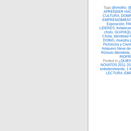
Tags:
@vriofrio
,
@
APRENDER HA
CULTURA
,
DOW
EMPRENDIMIEN
Exposición
,
FA
LIDERES
,
fortalece
cholo
,
GUAYAQU
Chola
,
Identidad 
DOING
,
muestra p
Pichincha y Clem
Ampuero Neve de
Rómulo Mendieta
RIOFR
Posted in
¿QUIE
NOVATOS 2011 20
entretenimiento
,
1 
LECTURA
,
EM