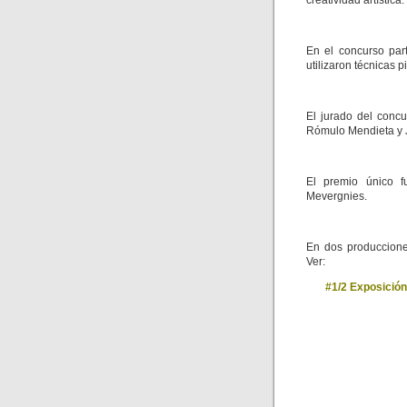
creatividad artística.
En el concurso part
utilizaron técnicas pi
El jurado del conc
Rómulo Mendieta y 
El premio único 
Mevergnies.
En dos producciones
Ver:
#1/2 Exposición