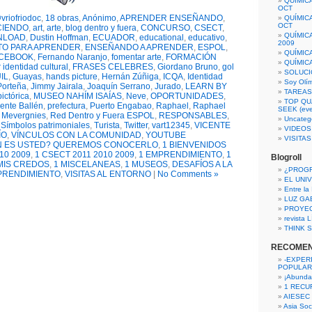
QUÍMIC
OCT
vriofriodoc
,
18 obras
,
Anónimo
,
APRENDER ENSEÑANDO
,
QUÍMIC
OCT
CIENDO
,
art
,
arte
,
blog dentro y fuera
,
CONCURSO
,
CSECT
,
QUÍMIC
NLOAD
,
Dustin Hoffman
,
ECUADOR
,
educational
,
educativo
,
2009
TO PARA APRENDER
,
ENSEÑANDO A APRENDER
,
ESPOL
,
QUÍMIC
CEBOOK
,
Fernando Naranjo
,
fomentar arte
,
FORMACIÓN
QUÍMIC
r identidad cultural
,
FRASES CELEBRES
,
Giordano Bruno
,
gol
SOLUCI
IL
,
Guayas
,
hands picture
,
Hernán Zúñiga
,
ICQA
,
Identidad
Soy Olí
Porteña
,
Jimmy Jairala
,
Joaquín Serrano
,
Jurado
,
LEARN BY
TAREAS 
ictórica
,
MUSEO NAHÍM ISAÍAS
,
Neve
,
OPORTUNIDADES
,
TOP QU
ente Ballén
,
prefectura
,
Puerto Engabao
,
Raphael
,
Raphael
SEEK (eve
 Mevergnies
,
Red Dentro y Fuera ESPOL
,
RESPONSABLES
,
Uncateg
,
Símbolos patrimoniales
,
Turista
,
Twitter
,
vart12345
,
VICENTE
VIDEOS
ÍO
,
VÍNCULOS CON LA COMUNIDAD
,
YOUTUBE
VISITA
N ES USTED? QUEREMOS CONOCERLO
,
1 BIENVENIDOS
10 2009
,
1 CSECT 2011 2010 2009
,
1 EMPRENDIMIENTO
,
1
Blogroll
MIS CREDOS
,
1 MISCELANEAS
,
1 MUSEOS
,
DESAFÍOS A LA
¿PROG
PRENDIMIENTO
,
VISITAS AL ENTORNO
|
No Comments »
EL UNI
Entre la
LUZ GA
PROYE
revista
THINK S
RECOME
-EXPER
POPULAR
¡Abunda
1 RECURS
AIESEC
Asia Soci