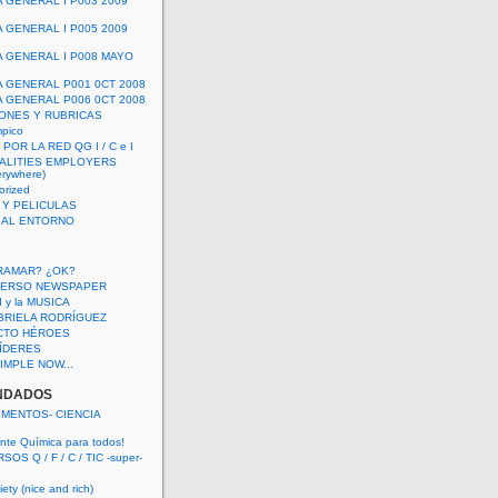
A GENERAL I P003 2009
A GENERAL I P005 2009
A GENERAL I P008 MAYO
A GENERAL P001 0CT 2008
A GENERAL P006 0CT 2008
ONES Y RUBRICAS
mpico
POR LA RED QG I / C e I
ALITIES EMPLOYERS
rywhere)
orized
 Y PELICULAS
S AL ENTORNO
RAMAR? ¿OK?
VERSO NEWSPAPER
 I y la MUSICA
BRIELA RODRÍGUEZ
CTO HÉROES
 LÍDERES
IMPLE NOW...
NDADOS
IMENTOS- CIENCIA
nte Química para todos!
OS Q / F / C / TIC -super-
ety (nice and rich)