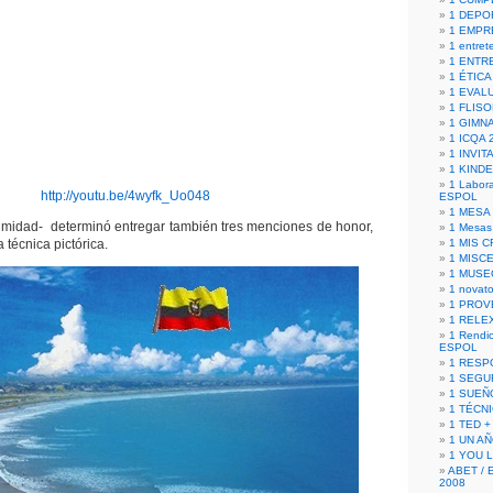
1 DEPO
1 EMPR
1 entret
1 ENTR
1 ÉTICA 
1 EVAL
1 FLISO
1 GIMN
1 ICQA 
1 INVIT
1 KIND
1 Labora
http://youtu.be/4wyfk_Uo048
ESPOL
1 MESA
nimidad- determinó entregar también tres menciones de honor,
1 Mesas
 técnica pictórica.
1 MIS 
1 MISC
1 MUSE
1 novato
1 PROV
1 RELE
1 Rendic
ESPOL
1 RESP
1 SEGU
1 SUEÑ
1 TÉCN
1 TED +
1 UN A
1 YOU 
ABET / 
2008