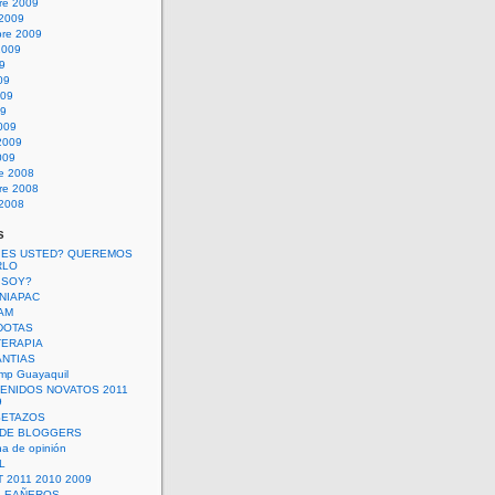
re 2009
 2009
bre 2009
2009
09
09
009
09
009
2009
009
re 2008
re 2008
 2008
s
 ES USTED? QUEREMOS
RLO
 SOY?
UNIAPAC
AM
DOTAS
TERAPIA
ANTIAS
mp Guayaquil
VENIDOS NOVATOS 2011
9
SETAZOS
 DE BLOGGERS
a de opinión
L
 2011 2010 2009
PLEAÑEROS