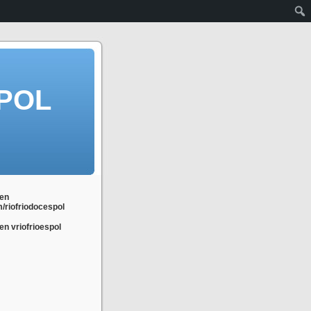
POL
en
m/riofriodocespol
n vriofrioespol