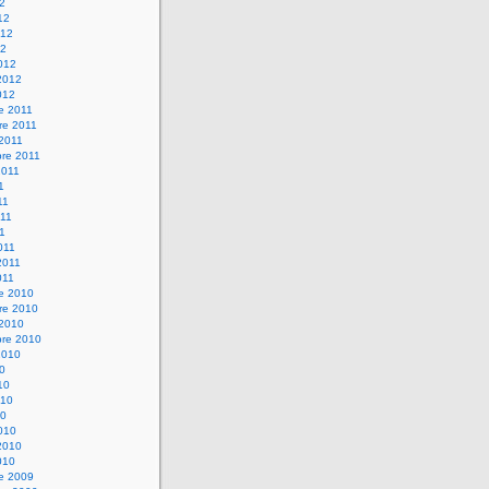
12
12
012
12
012
2012
012
e 2011
re 2011
 2011
bre 2011
2011
1
11
11
11
011
2011
011
re 2010
re 2010
 2010
bre 2010
2010
10
10
010
10
010
2010
010
re 2009