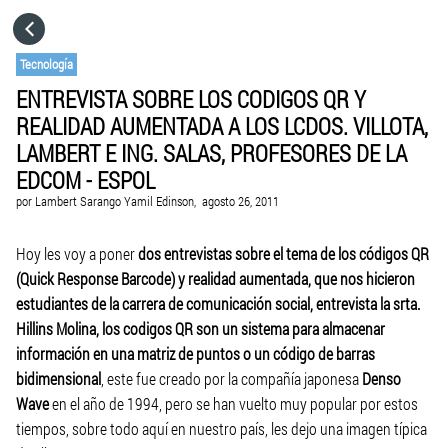
HOME
Tecnología
ENTREVISTA SOBRE LOS CODIGOS QR Y
CATEGORÍAS
REALIDAD AUMENTADA A LOS LCDOS. VILLOTA,
LAMBERT E ING. SALAS, PROFESORES DE LA
IR A
EDCOM - ESPOL
por
Lambert Sarango Yamil Edinson,
agosto 26, 2011
VISITA EL SITIO WEB
Hoy les voy a poner
dos entrevistas sobre el tema de los códigos QR
(Quick Response Barcode) y realidad aumentada, que nos hicieron
estudiantes de la carrera de comunicación social, entrevista la srta.
Hillins Molina, los codigos QR son un sistema para almacenar
información en una matriz de puntos o un código de barras
bidimensional
, este fue creado por la compañía japonesa
Denso
Wave
en el año de 1994, pero se han vuelto muy popular por estos
tiempos, sobre todo aquí en nuestro país, les dejo una imagen típica