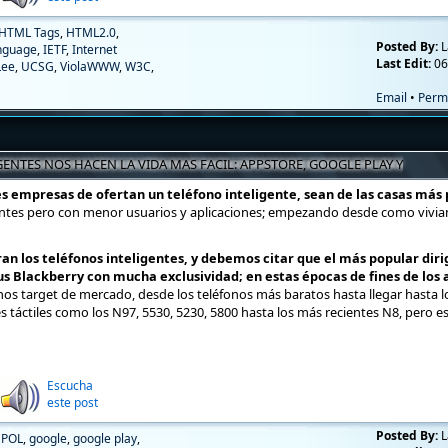
HTML Tags
,
HTML2.0
,
Posted By:
L
nguage
,
IETF
,
Internet
Last Edit:
06
Lee
,
UCSG
,
ViolaWWW
,
W3C
,
Email
•
Perm
ENTES NOS HACEN LA VIDA MAS FACIL: APPSTORE, GOOGLE PLAY Y
es empresas de ofertan un teléfono inteligente, sean de las casas más
antes pero con menor usuarios y aplicaciones; empezando desde como viviam
los teléfonos inteligentes, y debemos citar que el más popular dirig
s Blackberry con mucha exclusividad; en estas épocas de fines de los a
os target de mercado, desde los teléfonos más baratos hasta llegar hasta l
 táctiles como los N97, 5530, 5230, 5800 hasta los más recientes N8, pero e
Escucha
este post
Posted By:
L
SPOL
,
google
,
google play
,