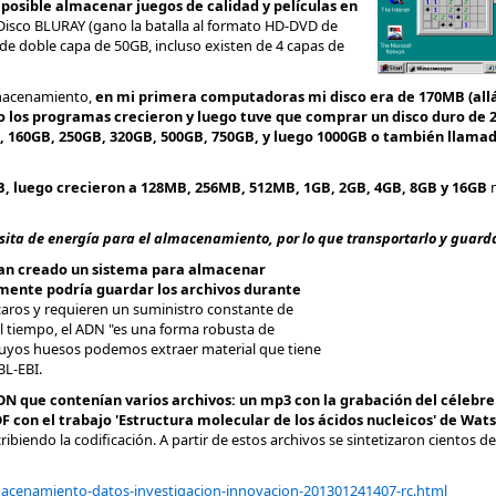
imposible almacenar juegos de calidad y películas en
 Disco BLURAY (gano la batalla al formato HD-DVD de
e doble capa de 50GB, incluso existen de 4 capas de
lmacenamiento,
en mi primera computadoras mi disco era de 170MB (allá 
ro los programas crecieron y luego tuve que comprar un disco duro de 
b, 160GB, 250GB, 320GB, 500GB, 750GB, y luego 1000GB o también llama
B, luego crecieron a 128MB, 256MB, 512MB, 1GB, 2GB, 4GB, 8GB y 16GB
m
ita de energía para el almacenamiento, por lo que transportarlo y guardar
han creado un sistema para almacenar
mente podría guardar los archivos durante
n caros y requieren un suministro constante de
el tiempo, el ADN "es una forma robusta de
uyos huesos podemos extraer material que tiene
BL-EBI.
ADN que contenían varios archivos: un mp3 con la grabación del célebre
 con el trabajo 'Estructura molecular de los ácidos nucleicos' de Wats
ibiendo la codificación. A partir de estos archivos se sintetizaron cientos de
acenamiento-datos-investigacion-innovacion-201301241407-rc.html