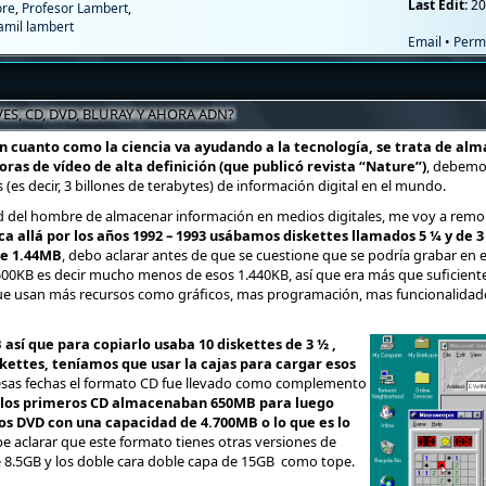
Last Edit:
20
ore
,
Profesor Lambert
,
amil lambert
Email
•
Perm
S, CD, DVD, BLURAY Y AHORA ADN?
n cuanto como la ciencia va ayudando a la tecnología, se trata de al
as de vídeo de alta definición (que publicó revista “Nature”)
, debemo
es decir, 3 billones de terabytes) de información digital en el mundo.
d del hombre de almacenar información en medios digitales, me voy a remont
a allá por los años 1992 – 1993 usábamos diskettes llamados 5 ¼ y de 3
de 1.44MB
, debo aclarar antes de que se cuestione que se podría grabar en
00KB es decir mucho menos de esos 1.440KB, así que era más que suficiente
e usan más recursos como gráficos, mas programación, mas funcionalidades
sí que para copiarlo usaba 10 diskettes de 3 ½ ,
kettes, teníamos que usar la cajas para cargar esos
 esas fechas el formato CD fue llevado como complemento
, los primeros CD almacenaban 650MB para luego
os DVD con una capacidad de 4.700MB o lo que es lo
be aclarar que este formato tienes otras versiones de
 8.5GB y los doble cara doble capa de 15GB como tope.