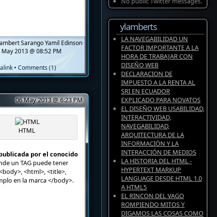
No public Twitter messages.
ylamberts
LA NAVEGABILIDAD UN
ambert Sarango Yamil Edinson
FACTOR IMPORTANTE A LA
 May 2013 @ 08:52 PM
HORA DE TRABAJAR CON
DISEÑO WEB
alink
•
Comments (1)
DECLARACION DE
IMPUESTO A LA RENTA AL
SRI EN ECUADOR
06 May 2013 @ 6:23 PM
EXPLICADO PARA NOVATOS
EL DISEÑO WEB USABILIDAD,
INTERACTIVIDAD,
NAVEGABILIDAD,
HTML
ARQUITECTURA DE LA
INFORMACIÓN Y LA
INTERACCIÓN DE MEDIOS
publicada por el conocido
LA HISTORIA DEL HTML -
onde un TAG puede tener
HYPERTEXT MARKUP
body>, <html>, <title>,
LANGUAGE DESDE HTML 1.0
mplo en la marca </body>.
A HTML5
EL RINCON DEL VAGO
ROMPIENDO MITOS Y
DIGAMOS LAS COSAS COMO