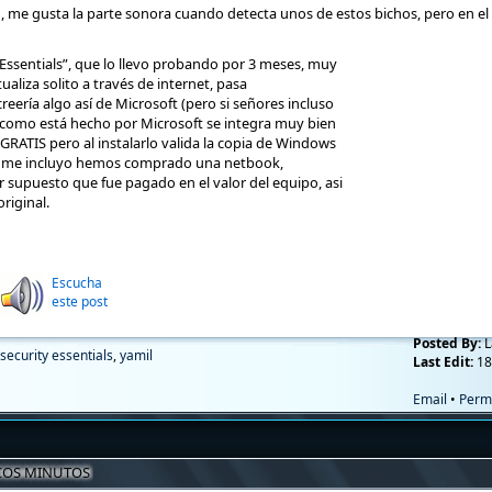
, me gusta la parte sonora cuando detecta unos de estos bichos, pero en el 
 Essentials”, que lo llevo probando por 3 meses, muy
liza solito a través de internet, pasa
eería algo así de Microsoft (pero si señores incluso
 como está hecho por Microsoft se integra muy bien
 GRATIS pero al instalarlo valida la copia de Windows
 y me incluyo hemos comprado una netbook,
 supuesto que fue pagado en el valor del equipo, asi
riginal.
Escucha
este post
Posted By:
L
 security essentials
,
yamil
Last Edit:
18
Email
•
Perm
COS MINUTOS