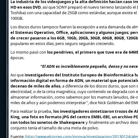
La industria de los videojuegos y la alta definición hacían caso 
HD en esos DVD
, así que SONY preparó el nuevo terreno lanzando el
Toshiba) con una capacidad de 25GB como estándar, aunque existe el d
100GB.
Los discos duros tampoco fueron la excepción a esta demanda de a
el Sistemas Operativo, Office, aplicaciones y algunos juegos; pe
de crecer pasaron a los 6GB, 10Gb, 20Gb, 30GB, 60GB, 80GB, 120G
populares en estos días; pero seguro seguirán creciendo.
Lo mismo pasó con
los pendrives, el primero que tuve era de 64M
épocas.
“El ADN es increíblemente pequeño, denso y no neces
Asi que
investigadores del Instituto Europeo de Bioinformática 
información digital en forma de ADN, un material que potencial
decenas de miles de años
, a diferencia de los discos duros, que so
electricidad, o de la cinta magnética, cuyo contenido se degrada con 
almacenar información, como sabemos por los mamuts lanudos, de c
miles de años y aún podemos interpretar", dice Nick Goldman del EM
Para realizar la prueba
, los investigadores sintetizaron trozos de 
King, una foto en formato JPG del centro EMBL-EBI, un archivo PDF
con todos los sonetos de Shakespeare
y finalmente un archivo descr
conjunto tenía el tamaño de una mota de polvo.
Fuente:
http://www.elcorreo.com/innova/investigacion/20130124/alm