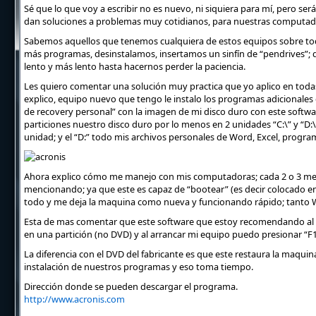
Sé que lo que voy a escribir no es nuevo, ni siquiera para mí, pero se
dan soluciones a problemas muy cotidianos, para nuestras computado
Sabemos aquellos que tenemos cualquiera de estos equipos sobre to
más programas, desinstalamos, insertamos un sinfín de “pendrives”;
lento y más lento hasta hacernos perder la paciencia.
Les quiero comentar una solución muy practica que yo aplico en toda
explico, equipo nuevo que tengo le instalo los programas adicionales q
de recovery personal” con la imagen de mi disco duro con este software
particiones nuestro disco duro por lo menos en 2 unidades “C:\” y “D:
unidad; y el “D:” todo mis archivos personales de Word, Excel, program
Ahora explico cómo me manejo con mis computadoras; cada 2 o 3 mese
mencionando; ya que este es capaz de “bootear” (es decir colocado en 
todo y me deja la maquina como nueva y funcionando rápido; tant
Esta de mas comentar que este software que estoy recomendando al lec
en una partición (no DVD) y al arrancar mi equipo puedo presionar “F
La diferencia con el DVD del fabricante es que este restaura la maqu
instalación de nuestros programas y eso toma tiempo.
Dirección donde se pueden descargar el programa.
http://www.acronis.com