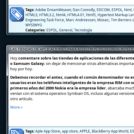
Tags:
Adobe DreamWeaver
,
Dan Connolly
,
EDCOM
,
ESPOL
,
html
,
HTML3
,
HTML3.2
,
html4
,
HTML4.01
,
html5
,
Hypertext Markup La
Engineering Task Force
,
Marc Andreessen
,
Mosaic
,
Tim Berners 
WYSIWYG
Categories:
ESPOL
,
General
,
Tecnología
LAS TIENDAS DE APLICACIONES PARA NUESTROS TELEFONOS INTELIG
LAS OTRAS
Hoy
comentare sobre las tiendas de aplicaciones de las diferent
o Samsum Galaxy;
sin dejar de mencionar otras alternativas import
hoy por hoy.
Debemos recordar el antes, cuando el común denominador no eran 
usuarios eran los teléfonos inteligentes de la empresa RIM con su
primeros años del 2000 Nokia era la empresa líder
, abarcaba much
venían con el sistema operativo Symbian OS, incluso algunas versiones
otro artículo.
More »
Tags:
Aple App Store
,
app store
,
APPLE
,
BlackBerry App World
,
E