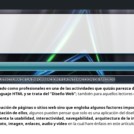
QUITECTURA DE LA INFORMACIÓN Y LA INTERACCIÓN DE MEDIOS
do como profesionales en una de las actividades que quizás parezca
enguaje HTML y se trata del “Diseño Web”;
también para aquellos lectores
reación de páginas o sitios web sino que engloba algunos factores imp
ación de ellos
, algunos pueden pensar que solo es una aplicación del dise
ta la usabilidad, interactividad, navegabilidad, arquitectura de la i
xto, imagen, enlaces, audio y vídeo
en la cual hare énfasis en este artícu