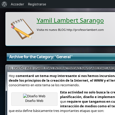
Acerca
Acceder
Registrarse
de
Yamil Lambert Sarango
WordPress
Visita mi nuevo BLOG http://profesorlambert.com
Archive for the Category: ' General '
EL DISEÑO WEB USABILIDAD, INTERACTIVIDAD, NAVEGABILIDAD, AR
Hoy
comentaré un tema muy interesante si nos hemos incursiona
desde los principios de la creación de la Internet, el WWW y el l
conocimiento en este tema se los recomiendo.
Esta actividad no solo busca la c
planificación, diseño e implement
Diseño Web
que
requiere que tangamos en cuen
interacción de medios como el te
que esta define básicamente tres importantes etapas que son: