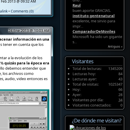
uno
...
 Feb 2013 @ 09:32 AM
Raul
buen aporte GRACIAS.
alink
•
Comments (0)
instituto gentenatural
excelente, me sirvio para
impr
...
24 Ene 2013 @ 10:03 AM
ComparadorDeMoviles
Microsoft ha sido un gigante
macenar información en una
s
...
s tener en cuenta que los
Antiguos »
ar a la evolución de los
Visitantes
 ½ quizás para la época era
 ello debemos entender que
Total de lecturas:
1345209
, los archivos como
Lecturas hoy:
84
, audio, video entonces es
Lecturas ayer:
43
Total de visitas:
1025347
Hoy:
66
Ayer:
28
Visitantes por día:
34
Visitantes conectados:
0
¿De dónde me visitan?