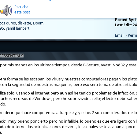
Escucha
este post
Posted By:
L
cos duros
,
diskette
,
Doom
,
Last Edit:
24
95
,
yamil lambert
Email
•
Perm
 ESSENTIALS
por mis manos en los ultimos tiempos, desde F-Secure, Avast, Nod32 y este 
tra forma se les escapan los virus y nuestras computadoras pagan los plato
con la seguridad de nuestras maquinas, pero eso será tema de otro artículo
liza solo, usando el internet pero aun así he tenido problemas de infección,
muchos recursos de Windows, pero he sobrevivido a ello; el lector debe sab
ado.
no decir que hace competencia al karpesky, y estos 2 son considerados de lo
ack”, muy bueno por cierto pero no infalible, lo bueno es que era ligero con
e internet las actualizaciones de virus, los seriales se te acaban al poco 
.