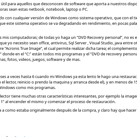
rá útil para aquellos que desconocen de software que aporta a nuestros dispo
ras sean estas netbook, notebook, laptop o PC.
do con cualquier versión de Windows como sistema operativo, que con el t
 que este sistema operativo se va degradando en rendimiento, en pocas pa
s mis computadoras; de todas yo haga un “DVD Recovery personal”, no es el
ue yo necesito sean office, antivirus, Sql Server , Visual Studio, java entre
 “Acronis True Image”, el cual permite realizar dicha tarea; el complemento 
\” donde en el “C:” están todos mis programas y el “DVD de recovery person
as, fotos, videos, juegos, software y de mas.
s a veces hasta 6 cuando mi Windows ya esta lento le hago una restaurac
el lector, reinicio o prendo la maquina y arranca desde el), y en menos de 
o Windows como mis programas.
tor tiene muchas otras características interesantes, por ejemplo la imagen
11” al encender el mismo y comenzar el proceso de restauración.
ina a como estaba originalmente después de la compra, y claro hay que hacer