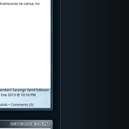
transcurso te cansa, no
ambert Sarango Yamil Edinson
 Ene 2013 @ 10:16 PM
alink
•
Comments (0)
21 Abr 2010 @ 2:35 PM