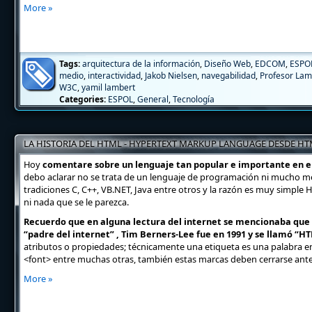
More »
Tags:
arquitectura de la información
,
Diseño Web
,
EDCOM
,
ESPO
medio
,
interactividad
,
Jakob Nielsen
,
navegabilidad
,
Profesor Lam
W3C
,
yamil lambert
Categories:
ESPOL
,
General
,
Tecnología
LA HISTORIA DEL HTML - HYPERTEXT MARKUP LANGUAGE DESDE HTM
Hoy
comentare sobre un lenguaje tan popular e importante en el
debo aclarar no se trata de un lenguaje de programación ni mucho me
tradiciones C, C++, VB.NET, Java entre otros y la razón es muy simple 
ni nada que se le parezca.
Recuerdo que en alguna lectura del internet se mencionaba que e
“padre del internet” , Tim Berners-Lee fue en 1991 y se llamó “
atributos o propiedades; técnicamente una etiqueta es una palabra en
<font> entre muchas otras, también estas marcas deben cerrarse ante
More »