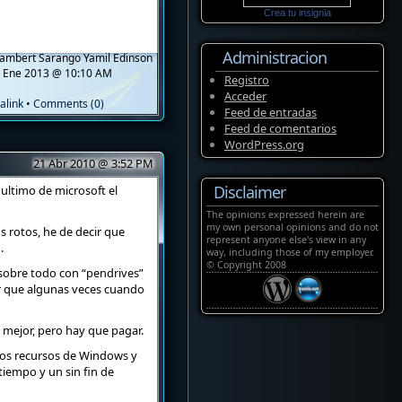
Crea tu insignia
Administracion
ambert Sarango Yamil Edinson
 Ene 2013 @ 10:10 AM
Registro
Acceder
alink
•
Comments (0)
Feed de entradas
Feed de comentarios
WordPress.org
21 Abr 2010 @ 3:52 PM
Disclaimer
ultimo de microsoft el
The opinions expressed herein are
my own personal opinions and do not
s rotos, he de decir que
represent anyone else's view in any
.
way, including those of my employer.
© Copyright 2008
 sobre todo con “pendrives”
er que algunas veces cuando
 mejor, pero hay que pagar.
 los recursos de Windows y
tiempo y un sin fin de