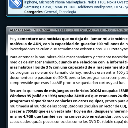
iPphone
,
Microsoft Phone Marketplace
,
Nokia 1100
,
Nokia OVI st
Samsung Galaxy
,
SMARTPHONE
,
Teléfonos Inteligentes
,
UCSG
,
y
Categories:
General
,
Tecnología
ALMACENAR INFORMACION EN DISKETTES , DISCOS DUROS ,PENDRIVE
Hoy
comentare una noticias que no deja de llamar mi atención e
molécula de ADN, con la capacidad de guardar 100 millones de hor
investigadores calculan que actualmente existen unos 3.000 zetabytes (
Para entender la naturaleza del almacenamiento y creciente necesida
medios de almacenamiento,
cuando me relacione con la informátic
más habitual los de 3 ½ con una capacidad de almacenamiento 
los programas no eran del tamaño de hoy, muchos eran entre 100 y 5
documentos no pasaban de 50KB, pero si los programas crecen porqu
comprensible que esos 1.44MB pronto se quedarían cortos y así fue.
Recuerdo que
unos de mis juegos preferidos DOOM ocupaba 15MB a
Windows 95 (salió en 1995) ocupaba 34MB así que eran unos 24 dis
programas si queríamos copiarlos en otros equipos
, pronto para
multimedia al mundo de las computadoras (incluían un lector de CD
)
crecer a 700MB que es un estándar hoy en día, después vinieron l
mismo 4.7GB que también se ha convertido en estándar
, pero de
capacidades quizás pocos conocidas como los DVD DL (doble capa) de