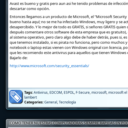
Avast es bueno y gratis pero aun asi he tenido problemas de infección
descartar como opción.
Entonces llegamos a un producto de Microsoft, el “Microsoft Security
bueno hasta aquí; no se me ha infectado Windows, muy ligero y se actua
desapercibido. Y lo mejor de todo es GRATIS, si señores GRATIS quien cr
después comentare otros software de esta empresa que es gratuito),
al sistema operativo, pero claro algo debe de haber detrás, pues si, es
que tenemos instalado, si es pirata no funciona, pero como muchos
notebook o laptop estas vienen con Windows original con licencia, por
que les recomiendo este antivirus para aquellos que tienen Windows o
Bajarlo de:
http://www.microsoft.com/security_essentials/
Tags:
Antivirus
,
EDCOM
,
ESPOL
,
F-Secure
,
microsoft
,
microsoft el
lambert
Categories:
General
,
Tecnología
COMO TENER NUESTRAS COMPUTADORAS SIEMPRE RAPIDAS EN PO