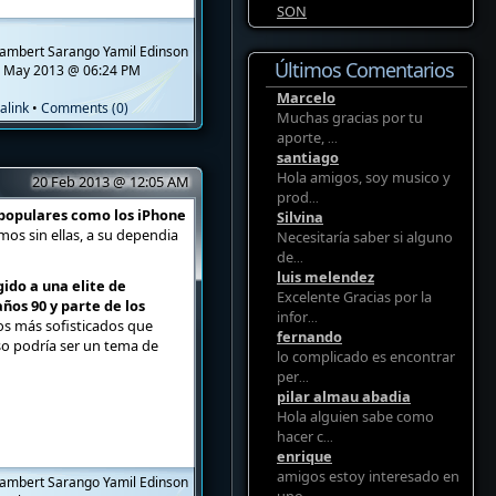
SON
ambert Sarango Yamil Edinson
Últimos Comentarios
 May 2013 @ 06:24 PM
Marcelo
alink
•
Comments (0)
Muchas gracias por tu
aporte,
...
santiago
Hola amigos, soy musico y
20 Feb 2013 @ 12:05 AM
prod
...
 populares como los iPhone
Silvina
os sin ellas, a su dependia
Necesitaría saber si alguno
de
...
luis melendez
ido a una elite de
Excelente Gracias por la
ños 90 y parte de los
infor
...
os más sofisticados que
fernando
so podría ser un tema de
lo complicado es encontrar
per
...
pilar almau abadia
Hola alguien sabe como
hacer c
...
enrique
amigos estoy interesado en
ambert Sarango Yamil Edinson