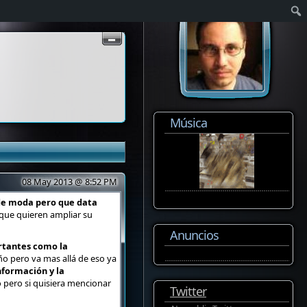
Música
08 May 2013 @ 8:52 PM
 de moda pero que data
 que quieren ampliar su
Anuncios
ortantes como la
ño pero va mas allá de eso ya
nformación y la
lo pero si quisiera mencionar
Twitter