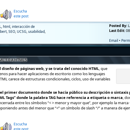
Escucha
este post
Posted By:
L
L
,
html
,
interacción de
Last Edit:
08
bert
,
SEO
,
UCSG
,
usabilidad
,
Email
•
Perm
L 1.0 A HTML5
 diseño de páginas web, y se trata del conocido HTML
, que
nos para hacer aplicaciones de escritorio como los lenguajes
HTML carece de estructuras condicionales, ciclos, uso de variables
l primer documento donde se hacía público su descripción o sintaxis 
HTML Tags” donde la palabra TAG hace referencia a etiqueta o marca
, d
cerrada entre los símbolos “< > menor y mayor que”, por ejemplo la marca <
poniendo antes del menor que “<” un símbolo de slash “/” a manera de eje
Escucha
este post