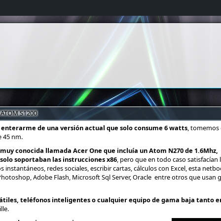
 ATOM S1200
 enterarme de una versión actual que solo consume 6 watts
, tomemos e
e 45 nm.
r muy conocida llamada Acer One que incluía un Atom N270 de 1.6Mhz,
, solo soportaban las instrucciones x86
, pero que en todo caso satisfacían
nstantáneos, redes sociales, escribir cartas, cálculos con Excel, esta netb
hotoshop, Adobe Flash, Microsoft Sql Server, Oracle entre otros que usan
tiles, teléfonos inteligentes o cualquier equipo de gama baja tanto 
lle.