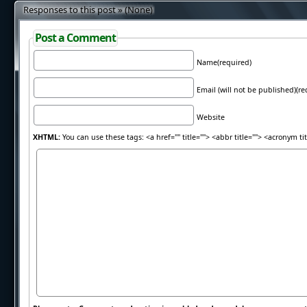
Responses to this post » (None)
Post a Comment
Name(required)
Email (will not be published)(re
Website
XHTML:
You can use these tags: <a href="" title=""> <abbr title=""> <acronym t