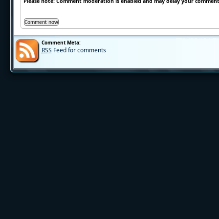
Please note: Comment moderation is enabled and may delay your comment.
Comment Meta:
RSS
Feed for comments