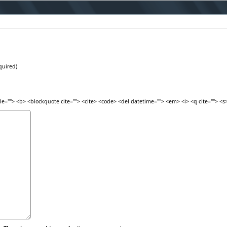
quired)
itle=""> <b> <blockquote cite=""> <cite> <code> <del datetime=""> <em> <i> <q cite=""> <s