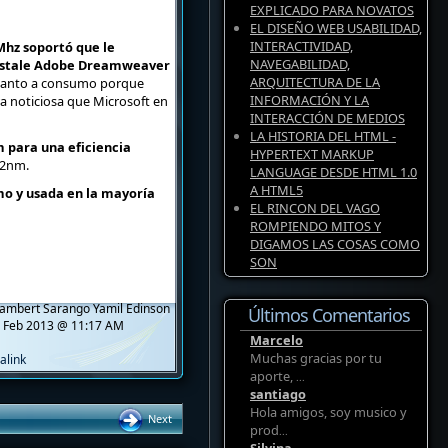
EXPLICADO PARA NOVATOS
EL DISEÑO WEB USABILIDAD,
INTERACTIVIDAD,
Mhz soportó que le
NAVEGABILIDAD,
 instale Adobe Dreamweaver
ARQUITECTURA DE LA
 cuanto a consumo porque
INFORMACIÓN Y LA
a noticiosa que Microsoft en
INTERACCIÓN DE MEDIOS
LA HISTORIA DEL HTML -
 para una eficiencia
HYPERTEXT MARKUP
22nm.
LANGUAGE DESDE HTML 1.0
A HTML5
mo y usada en la mayoría
EL RINCON DEL VAGO
ROMPIENDO MITOS Y
DIGAMOS LAS COSAS COMO
SON
ambert Sarango Yamil Edinson
Últimos Comentarios
 Feb 2013 @ 11:17 AM
Marcelo
Muchas gracias por tu
alink
aporte,
...
santiago
Hola amigos, soy musico y
Next
prod
...