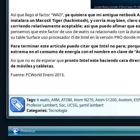
Así que llego el factor “WAO”,
ya quisiera que mi antigua netbook A
instalara un MacosX Tiger (hackintosh), y corría muy bien, cl
corriendo relativamente aceptable; asi que puedo afimar que e
pensemos que este factor de uso de watts va relacionado con la durac
su table Surface uso procesador i5 de Intel en la versión PRO donde 
Para terminar este artículo puedo citar que Intel no para; porq
extrema en el consumo de energía con el nombre en clave de “
Asi que no es de esperar que
pronto Intel este haciendo cara dire
de móviles y tabletas.
Fuente: PCWorld Enero 2013.
Tags:
6 watts
,
ARM
,
ATOM
,
Atom N270
,
Atom S1200
,
Avotom
,
ES
Profesor Lambert
,
Soc
,
UCSG
,
yamil lambert
Categories:
Tecnología
Previous