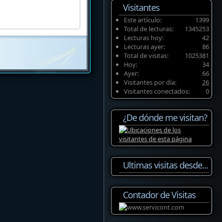
Visitantes
Este artículo:
1399
Total de lecturas:
1345253
Lecturas hoy:
42
Lecturas ayer:
86
Total de visitas:
1025381
Hoy:
34
Ayer:
66
Visitantes por día:
26
Visitantes conectados:
0
¿De dónde me visitan?
Ultimas visitas desde...
Contador de Visitas