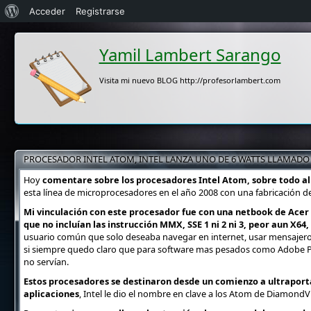
Acerca
Acceder
Registrarse
de
Yamil Lambert Sarango
WordPress
Visita mi nuevo BLOG http://profesorlambert.com
PROCESADOR INTEL ATOM, INTEL LANZA UNO DE 6 WATTS LLAMADO
Hoy
comentare sobre los procesadores Intel Atom, sobre todo al
esta línea de microprocesadores en el año 2008 con una fabricación d
Mi vinculación con este procesador fue con una netbook de Ace
que no incluían las instrucción MMX, SSE 1 ni 2 ni 3, peor aun X64
usuario común que solo deseaba navegar en internet, usar mensajeros i
si siempre quedo claro que para software mas pesados como Adobe P
no servían.
Estos procesadores se destinaron desde un comienzo a ultraportá
aplicaciones
, Intel le dio el nombre en clave a los Atom de DiamondVi