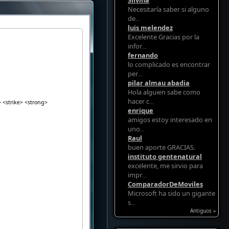
Silvina
Necesitaría saber si alguno
de
...
luis melendez
Excelente Gracias por la
infor
...
fernando
lo complicado es encontrar
per
...
pilar almau abadia
Hola alguien sabe como
hacer c
...
> <strike> <strong>
enrique
amigos estoy interesado en
uno
...
Raul
buen aporte GRACIAS.
instituto gentenatural
excelente, me sirvio para
impr
...
ComparadorDeMoviles
Microsoft ha sido un gigante
s
...
Antiguos »