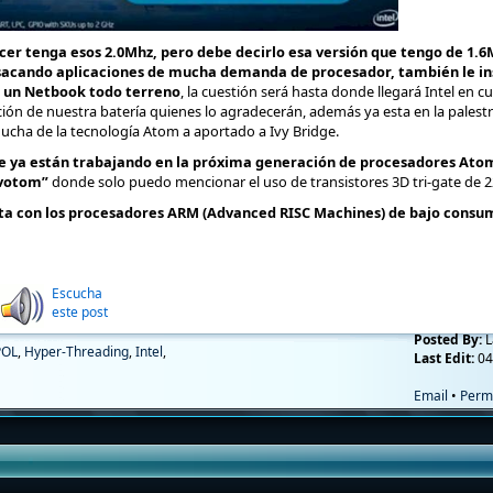
cer tenga esos 2.0Mhz, pero debe decirlo esa versión que tengo de 1.6
aro sacando aplicaciones de mucha demanda de procesador, también le
s un Netbook todo terreno
, la cuestión será hasta donde llegará Intel en
ión de nuestra batería quienes lo agradecerán, además ya esta en la palestr
mucha de la tecnología Atom a aportado a Ivy Bridge.
ue ya están trabajando en la próxima generación de procesadores Atom
Avotom”
donde solo puedo mencionar el uso de transistores 3D tri-gate de 
cta con los procesadores ARM (Advanced RISC Machines) de bajo consu
Escucha
este post
Posted By:
L
POL
,
Hyper-Threading
,
Intel
,
Last Edit:
04
Email
•
Perm