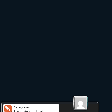
Categories
Show category details...