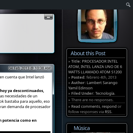
About this Post
»
Title:
PROCESADOR INTEL
ATOM, INTEL LANZA UNO DE 6
04 Feb 2013 @ 10:38 AM
WATTS LLAMADO ATOM S1200
n cuenta que Intel lanzó
»
Posted:
febrero 4th, 2013
»
Author:
Lambert Sarango
Yamil Edinson
 hoy ya descontinuados,
»
Filed Under:
Tecnología
.
 las necesidades de un
» There are no responses.
ook bastaba para aquello, eso
»
Read comments
,
respond
or
 gran demanda de procesador
follow responses via
RSS
.
en potencia como en
Música