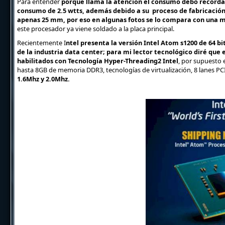
Para entender
porque llama la atención el consumo debo recorda
consumo de 2.5 wtts, además debido a su proceso de fabricació
apenas 25 mm, por eso en algunas fotos se lo compara con una 
este procesador ya viene soldado a la placa principal.
Recientemente I
ntel presenta la versión Intel Atom s1200 de 64 b
de la industria data center; para mi lector tecnológico diré que e
habilitados con Tecnología Hyper-Threading2 Intel
, por supuesto 
hasta 8GB de memoria DDR3, tecnologías de virtualización, 8 lanes PCI
1.6Mhz y 2.0Mhz.