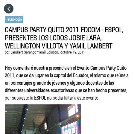
HOME
Tecnología
CAMPUS PARTY QUITO 2011 EDCOM - ESPOL,
CATEGORÍAS
PRESENTES LOS LCDOS JOSIE LARA,
WELLINGTON VILLOTA Y YAMIL LAMBERT
IR A
por
Lambert Sarango Yamil Edinson,
octubre 19, 2011
Hoy comentaré nuestra presencia en el Evento Campus Party Quito
VISITA EL SITIO WEB
2011, que se da lugar en la capital del Ecuador, el mismo que reúne a
un porcentajes grande de jóvenes y algunos docentes de las
diferentes universidades ecuatorianas que se han hecho presentes
,
por supuesto la
ESPOL
no podía faltar a este evento.