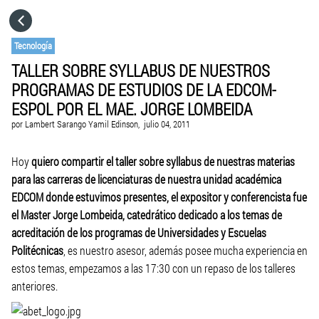
HOME
Tecnología
TALLER SOBRE SYLLABUS DE NUESTROS
CATEGORÍAS
PROGRAMAS DE ESTUDIOS DE LA EDCOM-
ESPOL POR EL MAE. JORGE LOMBEIDA
IR A
por
Lambert Sarango Yamil Edinson,
julio 04, 2011
Hoy
quiero compartir el taller sobre syllabus de nuestras materias
VISITA EL SITIO WEB
para las carreras de licenciaturas de nuestra unidad académica
EDCOM donde estuvimos presentes, el expositor y conferencista fue
el Master Jorge Lombeida, catedrático dedicado a los temas de
acreditación de los programas de Universidades
y Escuelas
Politécnicas
, es nuestro asesor, además posee mucha experiencia en
estos temas, empezamos a las 17:30 con un repaso de los talleres
anteriores.