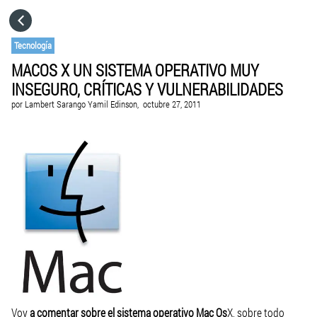
HOME
Tecnología
MACOS X UN SISTEMA OPERATIVO MUY
CATEGORÍAS
INSEGURO, CRÍTICAS Y VULNERABILIDADES
por
Lambert Sarango Yamil Edinson,
octubre 27, 2011
IR A
VISITA EL SITIO WEB
Voy
a comentar sobre el sistema operativo Mac Os
X, sobre todo