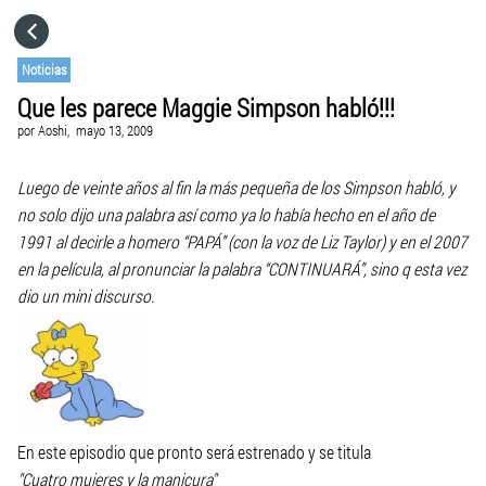
HOME
Noticias
Que les parece Maggie Simpson habló!!!
CATEGORÍAS
por
Aoshi,
mayo 13, 2009
IR A
Luego de veinte años al fin la más pequeña de los Simpson habló, y
no solo dijo una palabra así como ya lo había hecho en el año de
1991 al decirle a homero “PAPÁ” (con la voz de Liz Taylor) y en el 2007
VISITA EL SITIO WEB
en la película, al pronunciar la palabra “CONTINUARÁ”, sino q esta vez
dio un mini discurso.
En este episodio que pronto será estrenado y se titula
"Cuatro mujeres y la manicura"