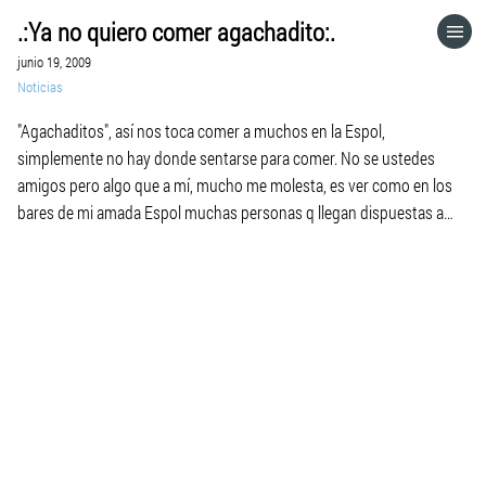
.:Ya no quiero comer agachadito:.
HOME
junio 19, 2009
Noticias
CATEGORÍAS
"Agachaditos", así nos toca comer a muchos en la Espol,
simplemente no hay donde sentarse para comer. No se ustedes
IR A
amigos pero algo que a mí, mucho me molesta, es ver como en los
bares de mi amada Espol muchas personas q llegan dispuestas a
comer casi siempre se topan con la desagradable escena de […]
VISITA EL SITIO WEB