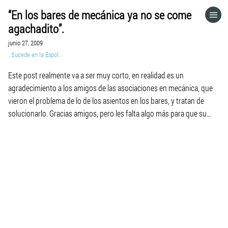
“En los bares de mecánica ya no se come
HOME
agachadito”.
junio 27, 2009
CATEGORÍAS
.:Sucede en la Espol:.
Este post realmente va a ser muy corto, en realidad es un
IR A
agradecimiento a los amigos de las asociaciones en mecánica, que
vieron el problema de lo de los asientos en los bares, y tratan de
solucionarlo. Gracias amigos, pero les falta algo más para que su
VISITA EL SITIO WEB
labor esté bien hecha, por favor pongan a […]