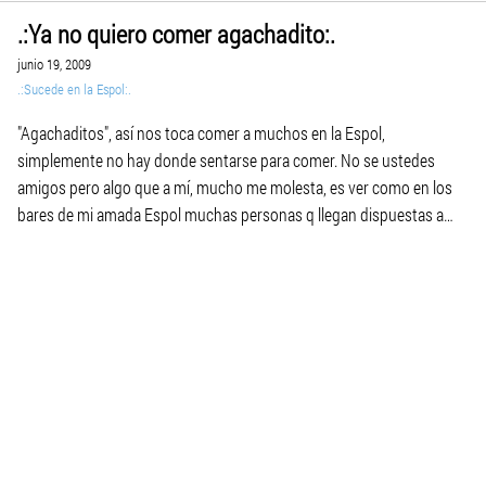
.:Ya no quiero comer agachadito:.
junio 19, 2009
.:Sucede en la Espol:.
"Agachaditos", así nos toca comer a muchos en la Espol,
simplemente no hay donde sentarse para comer. No se ustedes
amigos pero algo que a mí, mucho me molesta, es ver como en los
bares de mi amada Espol muchas personas q llegan dispuestas a
comer casi siempre se topan con la desagradable escena de […]