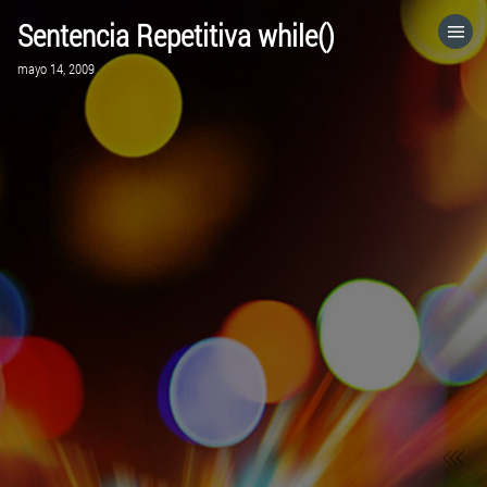
Sentencia Repetitiva while()
HOME
mayo 14, 2009
CATEGORÍAS
IR A
VISITA EL SITIO WEB