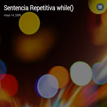
Sentencia Repetitiva while()
HOME
mayo 14, 2009
CATEGORÍAS
IR A
VISITA EL SITIO WEB