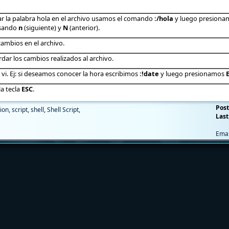
car la palabra hola en el archivo usamos el comando
:/hola
y luego presion
usando
n
(siguiente) y
N
(anterior).
 cambios en el archivo.
rdar los cambios realizados al archivo.
vi. Ej: si deseamos conocer la hora escribimos
:!date
y luego presionamos
a tecla
ESC
.
Post
ion
,
script
,
shell
,
Shell Script
,
Last
Emai