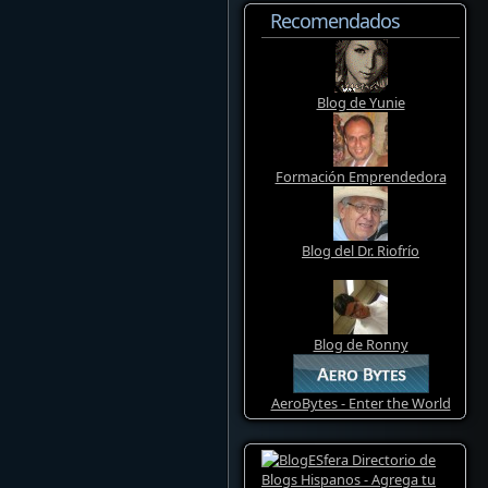
Recomendados
Blog de Yunie
Formación Emprendedora
Blog del Dr. Riofrío
Blog de Ronny
AeroBytes - Enter the World