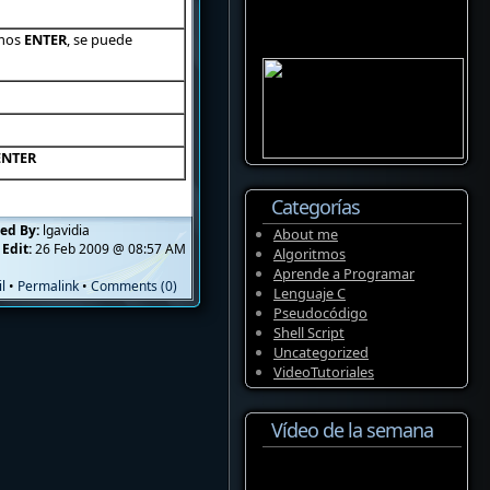
amos
ENTER
, se puede
ENTER
Categorías
ed By:
lgavidia
About me
 Edit:
26 Feb 2009 @ 08:57 AM
Algoritmos
Aprende a Programar
l
•
Permalink
•
Comments (0)
Lenguaje C
Pseudocódigo
Shell Script
Uncategorized
VideoTutoriales
Vídeo de la semana