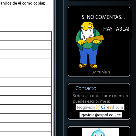
omandos de
vi
como copiar,
By Yunie :)
Contacto
Si deseas contactarte conmigo
puedes escribirme a: