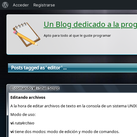
Acerca
Acceder
Registrarse
de
Un Blog dedicado a la pro
WordPress
Apto para todo al que le guste programar
Posts tagged as ' editor ' ...
El comando
vi
- Shell Script
Editando archivos
A la hora de editar archivos de texto en la consola de un sistema UN
Modo de uso:
vi
rutaArchivo
vi
tiene dos modos: modo de edición y modo de comandos.