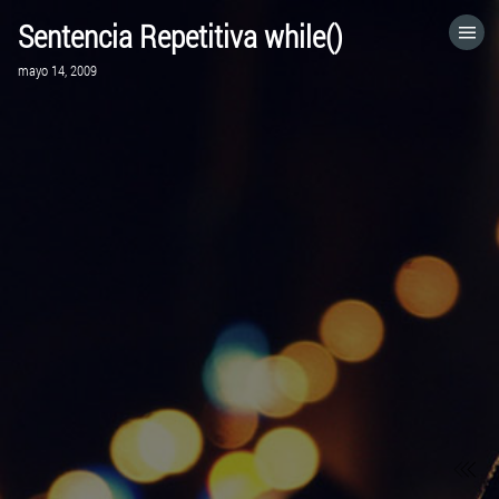
Sentencia Repetitiva while()
HOME
mayo 14, 2009
CATEGORÍAS
IR A
VISITA EL SITIO WEB