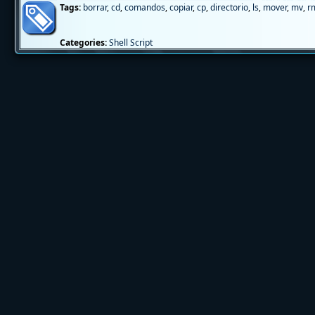
Tags:
borrar
,
cd
,
comandos
,
copiar
,
cp
,
directorio
,
ls
,
mover
,
mv
,
r
Categories:
Shell Script