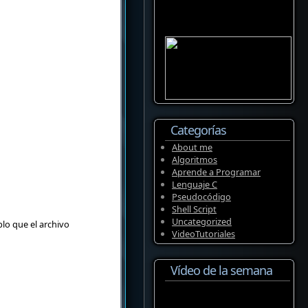
Categorías
About me
Algoritmos
Aprende a Programar
Lenguaje C
Pseudocódigo
Shell Script
Uncategorized
lo que el archivo
VideoTutoriales
Vídeo de la semana