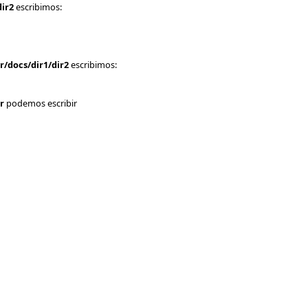
ir2
escribimos:
r/docs
/dir1/dir2
escribimos:
r
podemos escribir