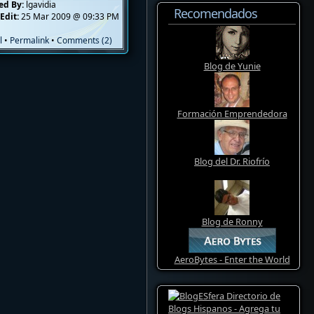
ed By:
lgavidia
Recomendados
Edit:
25 Mar 2009 @ 09:33 PM
l
•
Permalink
•
Comments (2)
Blog de Yunie
Formación Emprendedora
Blog del Dr. Riofrío
Blog de Ronny
AeroBytes - Enter the World