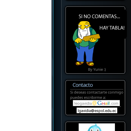
By Yunie :)
Contacto
Si deseas contactarte conmigo
puedes escribirme a: