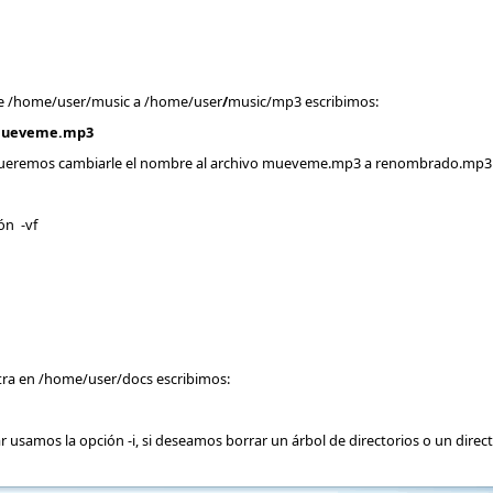
e /home/user/music a /home/user
/
music/mp3 escribimos:
mueveme.mp3
 queremos cambiarle el nombre al archivo mueveme.mp3 a renombrado.mp3 
ón -vf
tra en /home/user/docs escribimos:
 usamos la opción -i, si deseamos borrar un árbol de directorios o un dire