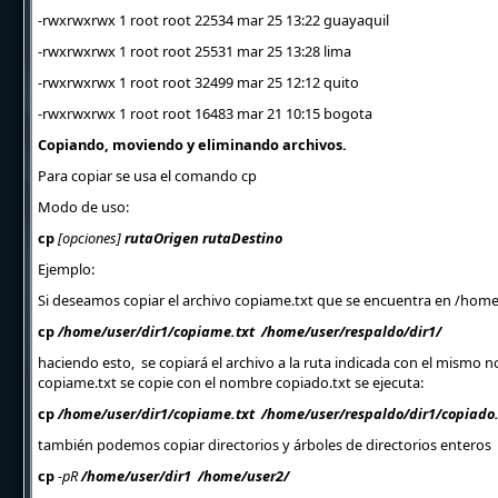
-rwxrwxrwx 1 root root 22534 mar 25 13:22 guayaquil
-rwxrwxrwx 1 root root 25531 mar 25 13:28 lima
-rwxrwxrwx 1 root root 32499 mar 25 12:12 quito
-rwxrwxrwx 1 root root 16483 mar 21 10:15 bogota
Copiando, moviendo y eliminando archivos.
Para copiar se usa el comando cp
Modo de uso:
cp
[opciones]
rutaOrigen rutaDestino
Ejemplo:
Si deseamos copiar el archivo copiame.txt que se encuentra en /home
cp
/home/user/dir1/copiame.txt /home/user/respaldo/dir1/
haciendo esto, se copiará el archivo a la ruta indicada con el mismo 
copiame.txt se copie con el nombre copiado.txt se ejecuta:
cp
/home/user/dir1/copiame.txt /home/user/respaldo/dir1/copiado.
también podemos copiar directorios y árboles de directorios enteros 
cp
-pR
/home/user/dir1 /home/user2/