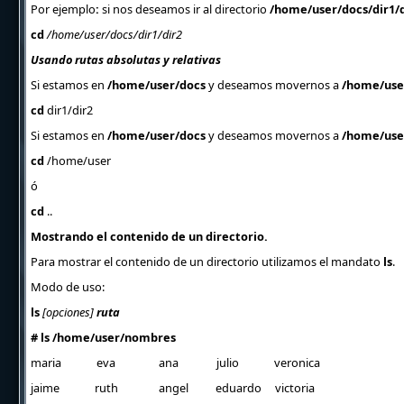
Por ejemplo
:
si nos deseamos ir al directorio
/home/user/docs/dir1/d
cd
/home/user/docs/dir1/dir2
Usando rutas absolutas y relativas
Si estamos en
/home/user/docs
y deseamos movernos a
/home/use
cd
dir1/dir2
Si estamos en
/home/user/docs
y deseamos movernos a
/home/use
cd
/home/user
ó
cd
..
Mostrando el contenido de un directorio.
Para mostrar el contenido de un directorio utilizamos el mandato
ls
.
Modo de uso:
ls
[opciones]
ruta
# ls
/home/user/nombres
maria eva ana julio veronica
jaime ruth angel eduardo victoria