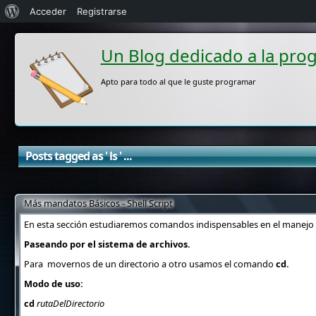
Acerca
Acceder
Registrarse
de
Un Blog dedicado a la pro
WordPress
Apto para todo al que le guste programar
Posts tagged as ' ls ' ...
Más mandatos Básicos - Shell Script
En esta sección estudiaremos comandos indispensables en el manejo 
Paseando por el sistema de archivos.
Para movernos de un directorio a otro usamos el comando
cd.
Modo de uso:
cd
rutaDelDirectorio