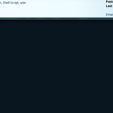
Post
m
,
Shell Script
,
unix
Last 
Emai