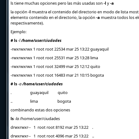
ls tiene muchas opciones pero las más usadas son
-l
y
-a
la opción
-l
muestra el contenido del directorio en modo de lista mostr
elemento contenido en el directorio, la opción
-a
muestra todos los elem
respectivamente).
Ejemplo:
# ls
-l
/home/user/ciudades
-rwxrwxrwx 1 root root 22534 mar 25 13:22 guayaquil
-rwxrwxrwx 1 root root 25531 mar 25 13:28 lima
-rwxrwxrwx 1 root root 32499 mar 25 12:12 quito
-rwxrwxrwx 1 root root 16483 mar 21 10:15 bogota
# ls
-a
/home/user/ciudades
. guayaquil quito
.. lima bogota
combinando estas dos opciones
ls
-la
/home/user/ciudades
drwxrwxr-- 1 root root 8192 mar 25 13:22 .
drwxrwxr-- 1 root root 4096 mar 25 13:22 ..