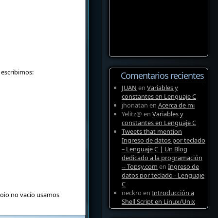
escribimos:
Comentarios recientes
JUAN
en
Variables y
constantes en Lenguaje C
jhonatan
en
Acerca de mi
Yelitz@
en
Variables y
constantes en Lenguaje C
Tweets that mention
Ingreso de datos por teclado
– Lenguaje C | Un Blog
dedicado a la programación
-- Topsy.com
en
Ingreso de
datos por teclado - Lenguaje
C
neckro
en
Introducción a
ctoio no vacío usamos
Shell Script en Linux/Unix