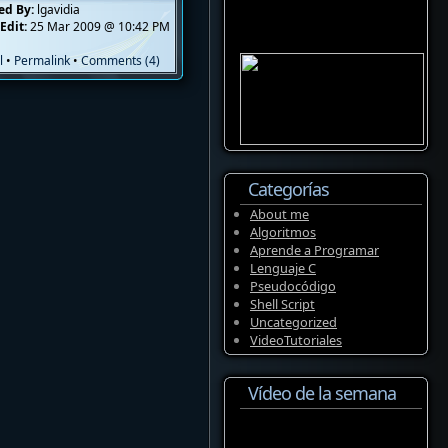
ed By:
lgavidia
Edit:
25 Mar 2009 @ 10:42 PM
l
•
Permalink
•
Comments (4)
Categorías
About me
Algoritmos
Aprende a Programar
Lenguaje C
Pseudocódigo
Shell Script
Uncategorized
VideoTutoriales
Vídeo de la semana