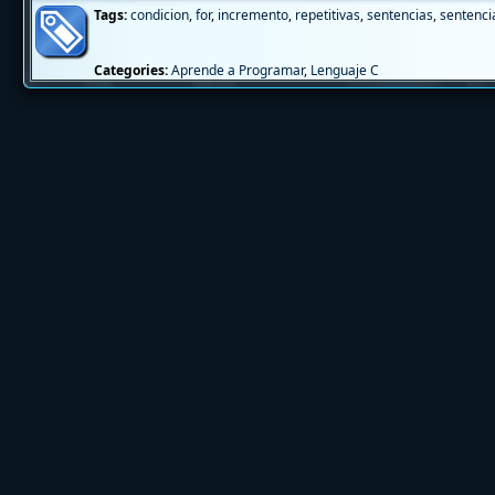
Tags:
condicion
,
for
,
incremento
,
repetitivas
,
sentencias
,
sentencia
Categories:
Aprende a Programar
,
Lenguaje C