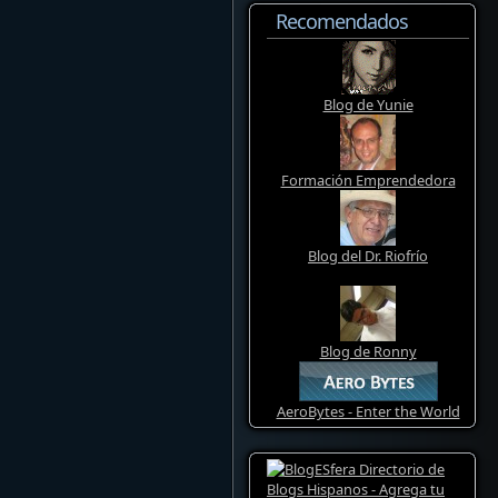
Recomendados
Blog de Yunie
Formación Emprendedora
Blog del Dr. Riofrío
Blog de Ronny
AeroBytes - Enter the World