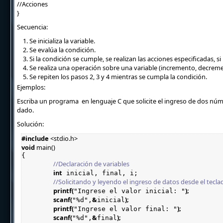
//Acciones
}
Secuencia:
Se inicializa la variable.
Se evalúa la condición.
Si la condición se cumple, se realizan las acciones especificadas, s
Se realiza una operación sobre una variable (incremento, decreme
Se repiten los pasos 2, 3 y 4 mientras se cumpla la condición.
Ejemplos:
Escriba un programa en lenguaje C que solicite el ingreso de dos númer
dado.
Solución:
#
include
 <
stdio
.h>
void
main
()

{

//Declaración de variables
int
 inicial, final, i;

//Solicitando y leyendo el ingreso de datos desde el tecla
printf
(
);
"Ingrese el valor inicial: "
scanf
(
&
);
"%d",
inicial
printf
(
);
"Ingrese el valor final: "
scanf
(
&
);
"%d",
final