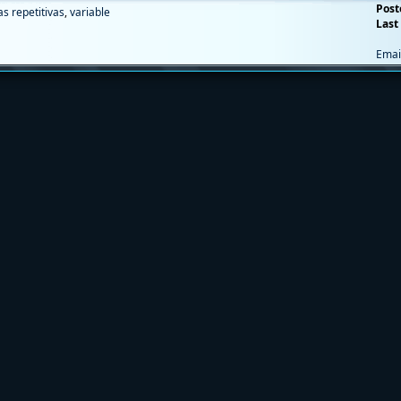
Post
s repetitivas
,
variable
Last 
Emai