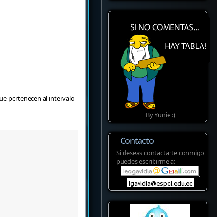
ue pertenecen al intervalo
By Yunie :)
Contacto
Si deseas contactarte conmigo
puedes escribirme a: