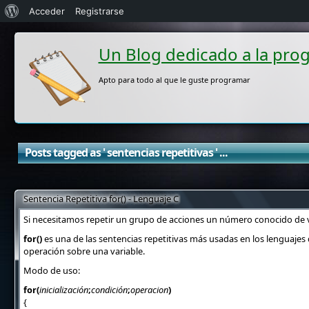
Acerca
Acceder
Registrarse
de
Un Blog dedicado a la pro
WordPress
Apto para todo al que le guste programar
Posts tagged as ' sentencias repetitivas ' ...
Sentencia Repetitiva for() - Lenguaje C
Si necesitamos repetir un grupo de acciones un número conocido de ve
for
()
es una de las sentencias repetitivas más usadas en los lenguajes
operación sobre una variable.
Modo de uso:
for
(
inicialización
;
condición
;
operacion
)
{