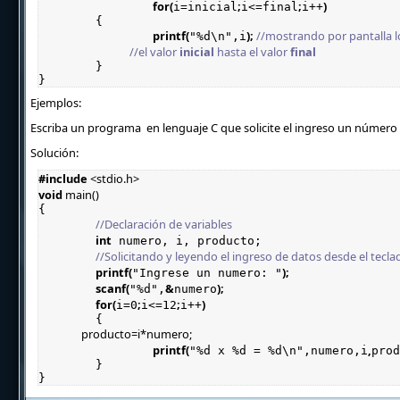
for
(
;
;
i=inicial
i<=final
i++
	{

printf
(
); 
//mostrando por pantalla 
"%d\n",i
				  //el valor 
inicial
 hasta el valor 
final

	}

}
Ejemplos:
Escriba un programa en lenguaje C que solicite el ingreso un número 
Solución:
#
include
 <
stdio
.h>
void
main
()

{

//Declaración de variables
int
 numero, i, producto;

//Solicitando y leyendo el ingreso de datos desde el tecla
printf
(
);
"Ingrese un numero: "
scanf
(
&
);
"%d",
numero
for
(
;
;
i=0
i<=12
i++
		producto=i*
numero
;
printf
(
,
"%d x %d = %d\n",numero,i
prod
	}

}