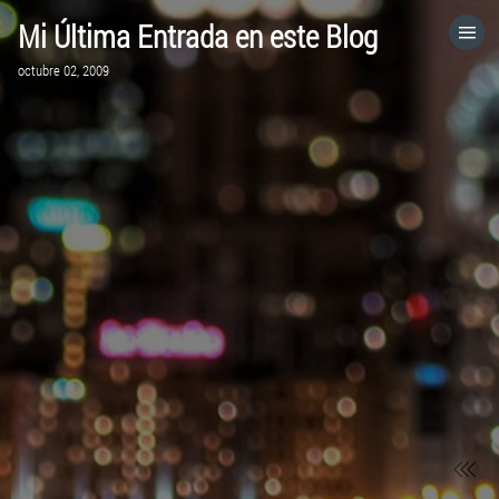
Mi Última Entrada en este Blog
HOME
octubre 02, 2009
CATEGORÍAS
IR A
VISITA EL SITIO WEB