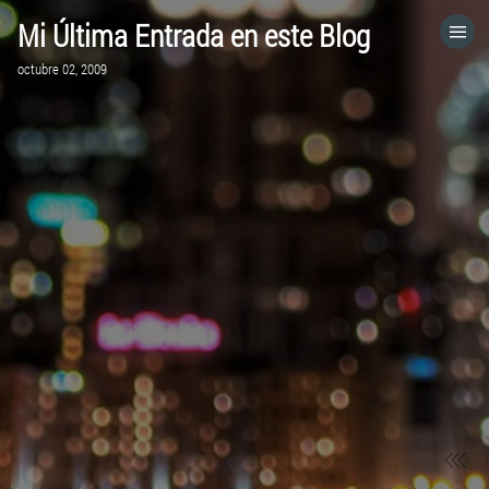
Mi Última Entrada en este Blog
HOME
octubre 02, 2009
CATEGORÍAS
IR A
VISITA EL SITIO WEB