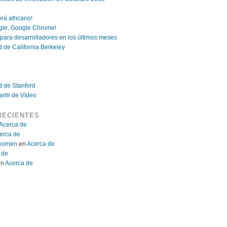
rá africano!
gle, Google Chrome!
 para desarrolladores en los últimos meses
d de California Berkeley
ad de Stanford
rtir de Vídeo
RECIENTES
Acerca de
erca de
r women
en
Acerca de
 de
en
Acerca de