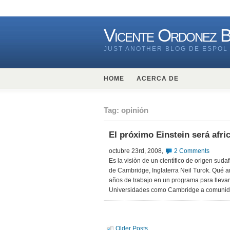
Vicente Ordonez 
JUST ANOTHER BLOG DE ESPOL
HOME
ACERCA DE
Tag: opinión
El próximo Einstein será afri
octubre 23rd, 2008,
2 Comments
Es la visiòn de un cientìfico de origen suda
de Cambridge, Inglaterra Neil Turok. Qué
años de trabajo en un programa para llevar
Universidades como Cambridge a comunida
Older Posts