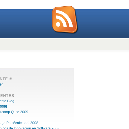
NTE #
IENTES
este Blog
009!
arcamp Quito 2009
raje Politécnico del 2008
cnicos de Innovación en Software 2008