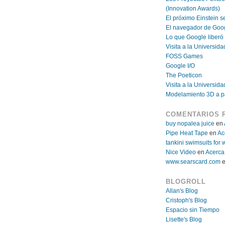
(Innovation Awards)
El próximo Einstein se
El navegador de Goo
Lo que Google liberó
Visita a la Universida
FOSS Games
Google I/O
The Poeticon
Visita a la Universid
Modelamiento 3D a pa
COMENTARIOS 
buy nopalea juice
en
Pipe Heat Tape
en
Ac
tankini swimsuits fo
Nice Video
en
Acerca
www.searscard.com
BLOGROLL
Allan's Blog
Cristoph's Blog
Espacio sin Tiempo
Lisette's Blog