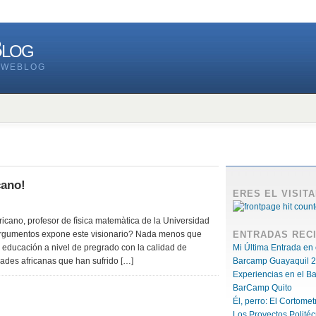
Blog
 WEBLOG
cano!
ERES EL VISITA
fricano, profesor de fìsica matemàtica de la Universidad
 argumentos expone este visionario? Nada menos que
ENTRADAS REC
 educación a nivel de pregrado con la calidad de
Mi Última Entrada en 
des africanas que han sufrido […]
Barcamp Guayaquil 2
Experiencias en el B
BarCamp Quito
Él, perro: El Cortomet
Los Proyectos Polité