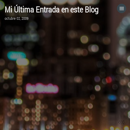
Mi Última Entrada en este Blog
HOME
octubre 02, 2009
CATEGORÍAS
IR A
VISITA EL SITIO WEB