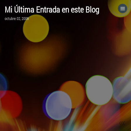
Mi Última Entrada en este Blog
HOME
octubre 02, 2009
CATEGORÍAS
IR A
VISITA EL SITIO WEB