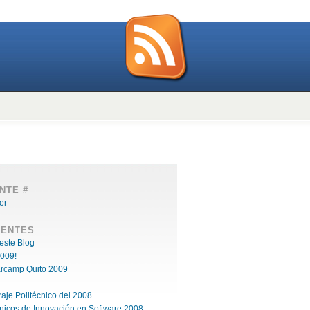
NTE #
IENTES
este Blog
009!
arcamp Quito 2009
raje Politécnico del 2008
cnicos de Innovación en Software 2008