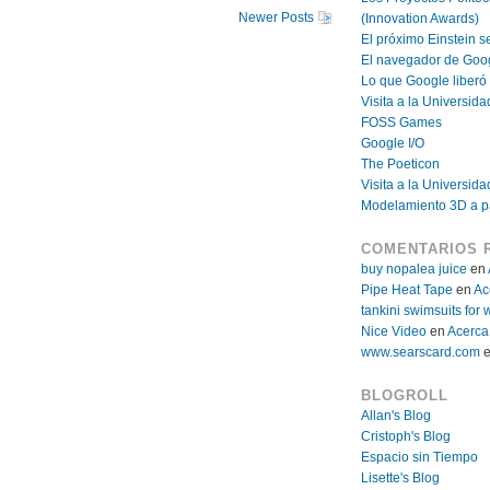
Newer Posts
(Innovation Awards)
El próximo Einstein se
El navegador de Goo
Lo que Google liberó
Visita a la Universida
FOSS Games
Google I/O
The Poeticon
Visita a la Universid
Modelamiento 3D a pa
COMENTARIOS 
buy nopalea juice
en
Pipe Heat Tape
en
Ac
tankini swimsuits fo
Nice Video
en
Acerca
www.searscard.com
BLOGROLL
Allan's Blog
Cristoph's Blog
Espacio sin Tiempo
Lisette's Blog