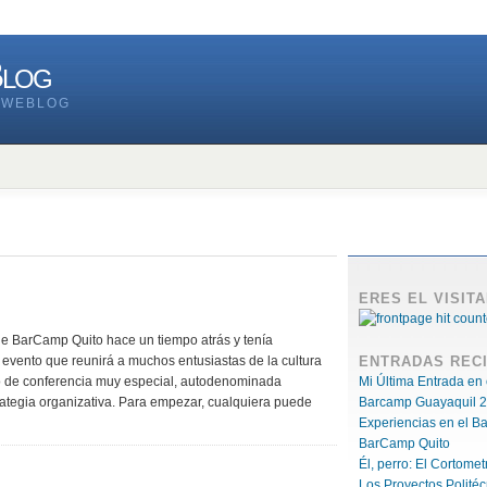
Blog
 WEBLOG
ERES EL VISITA
e BarCamp Quito hace un tiempo atrás y tenía
 evento que reunirá a muchos entusiastas de la cultura
ENTRADAS REC
po de conferencia muy especial, autodenominada
Mi Última Entrada en 
trategia organizativa. Para empezar, cualquiera puede
Barcamp Guayaquil 2
Experiencias en el B
BarCamp Quito
Él, perro: El Cortomet
Los Proyectos Polité