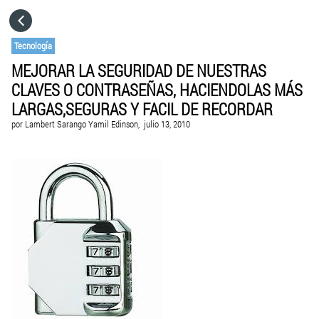
HOME
Tecnología
MEJORAR LA SEGURIDAD DE NUESTRAS
CATEGORÍAS
CLAVES O CONTRASEÑAS, HACIENDOLAS MÁS
LARGAS,SEGURAS Y FACIL DE RECORDAR
IR A
por
Lambert Sarango Yamil Edinson,
julio 13, 2010
VISITA EL SITIO WEB