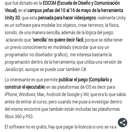
que fué dictado en la
EDCOM (Escuela de Diseño y Comunicación
Visual)
, en el
campus peñas del 10 al 16 de mayo de la herramienta
Unity 3D
, que esta
pensada para hacer videojuegos
, realmente Unity
es un software para modelar los objetos, crear terrenos, la física,
sonido, de una manera sencilla, además de la lógica del juego;
aclarando que “
sencilla
”
no quiere decir fácil
, porque se debe tener
un previo conocimiento en modelado (recordar que soy un
programador no diseñador grafico); me interesa bastante la
programación dentro de la herramienta, que utiliza una versión de
JavaScript, aunque se puede usar también C#.
Lo interesante es que permite
publicar el juego (Compilarlo y
construir el ejecutable
) en las plataformas de iOS es decir para
iPhone, Windows, Mac, Android de Google y Wii; que era lo que sabía
antes de entrar al curso, pero cuando me puse a investigar dentro
del mismo encontré que también están incluidas las plataformas
Xbox 360 y PS3.
El software no es gratis, hay que pagar la licencia si uno se va a