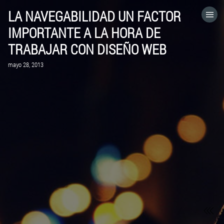
LA NAVEGABILIDAD UN FACTOR
HOME
IMPORTANTE A LA HORA DE
TRABAJAR CON DISEÑO WEB
CATEGORÍAS
mayo 28, 2013
IR A
VISITA EL SITIO WEB