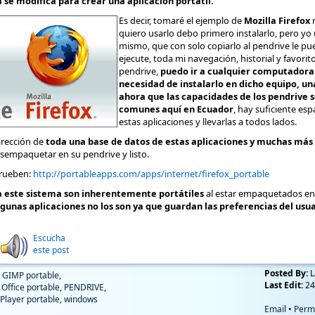
ta se modifica para crear una aplicación portátil.
Es decir, tomaré el ejemplo de
Mozilla Firefox
m
quiero usarlo debo primero instalarlo, pero yo 
mismo, que con solo copiarlo al pendrive le pue
ejecute, toda mi navegación, historial y favor
pendrive,
puedo ir a cualquier computadora 
necesidad de instalarlo en dicho equipo, un
ahora que las capacidades de los pendrive so
comunes aquí en Ecuador
, hay suficiente esp
estas aplicaciones y llevarlas a todos lados.
irección de
toda una base de datos de estas aplicaciones y muchas más 
empaquetar en su pendrive y listo.
prueben:
http://portableapps.com/apps/internet/firefox_portable
 este sistema son inherentemente portátiles
al estar empaquetados en 
gunas aplicaciones no los son ya que guardan las preferencias del usua
Escucha
este post
Posted By:
L
,
GIMP portable
,
Last Edit:
24
Office portable
,
PENDRIVE
,
Player portable
,
windows
Email
•
Perm