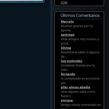
SON
Últimos Comentarios
Marcelo
Muchas gracias por tu
aporte,
...
santiago
Hola amigos, soy musico y
prod
...
Silvina
Necesitaría saber si alguno
de
...
luis melendez
Excelente Gracias por la
infor
...
fernando
lo complicado es encontrar
per
...
pilar almau abadia
Hola alguien sabe como
hacer c
...
enrique
amigos estoy interesado en