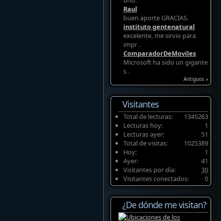
uno
...
Raul
buen aporte GRACIAS.
instituto gentenatural
excelente, me sirvio para
impr
...
ComparadorDeMoviles
Microsoft ha sido un gigante
s
...
Antiguos »
Visitantes
Total de lecturas:
1345263
Lecturas hoy:
1
Lecturas ayer:
51
Total de visitas:
1025389
Hoy:
1
Ayer:
41
Visitantes por día:
30
Visitantes conectados:
0
¿De dónde me visitan?