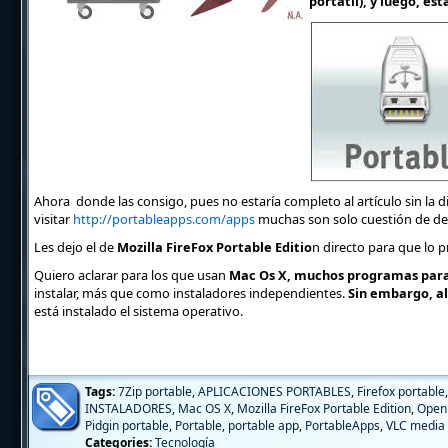
portátil), y luego, és
Ahora donde las consigo, pues no estaría completo al artículo sin la d
visitar
http://portableapps.com/apps
muchas son solo cuestión de des
Les dejo el de
Mozilla FireFox Portable Editio
n directo para que lo 
Quiero aclarar para los que usan
Mac Os X, muchos programas para
instalar, más que como instaladores independientes.
Sin embargo, al
está instalado el sistema operativo.
Tags:
7Zip portable
,
APLICACIONES PORTABLES
,
Firefox portable
INSTALADORES
,
Mac OS X
,
Mozilla FireFox Portable Edition
,
Open 
Pidgin portable
,
Portable
,
portable app
,
PortableApps
,
VLC media 
Categories:
Tecnología