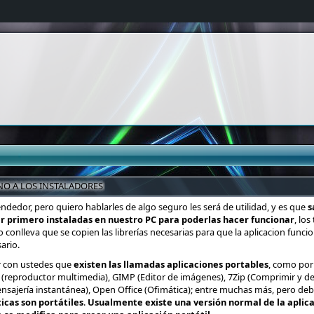
 NO A LOS INSTALADORES
dedor, pero quiero hablarles de algo seguro les será de utilidad, y es que
s
r primero instaladas en nuestro PC para poderlas hacer funcionar
, los
o conlleva que se copien las librerías necesarias para que la aplicacion funci
ario.
r con ustedes que
existen las llamadas aplicaciones portables
, como por
 (reproductor multimedia), GIMP (Editor de imágenes), 7Zip (Comprimir y de
ensajería instantánea), Open Office (Ofimática); entre muchas más, pero de
icas son portátiles
.
Usualmente existe una versión normal de la aplic