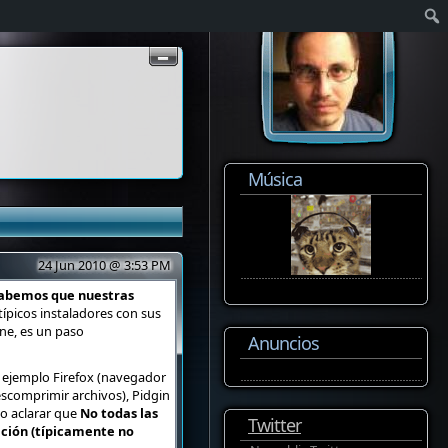
Música
24 Jun 2010 @ 3:53 PM
abemos que nuestras
 típicos instaladores con sus
one, es un paso
Anuncios
 ejemplo Firefox (navegador
scomprimir archivos), Pidgin
bo aclarar que
No todas las
Twitter
ación (típicamente no