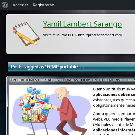
Acerca
Acceder
Registrarse
de
Yamil Lambert Sarango
WordPress
Visita mi nuevo BLOG http://profesorlambert.com
Posts tagged as ' GIMP portable ' ...
APLICACIONES PORTABLES, LLÉVALAS TODAS EN TU PENDRIVE, DILE
Bueno un título muy ven
aplicaciones deben se
asistentes, y es que est
obligatoriamente neces
Ahora quiero comparti
web), VLC media Player
(Múltiples cliente de M
aplicaciones informát