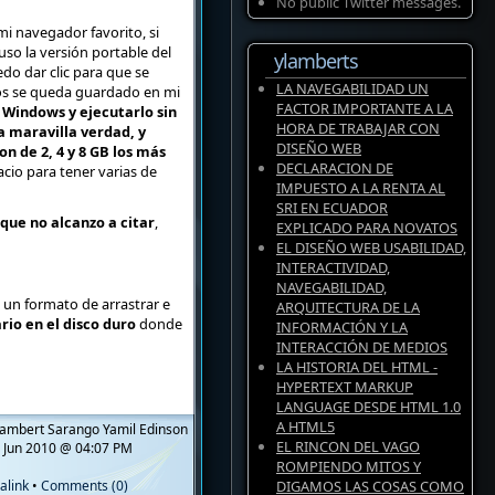
No public Twitter messages.
i navegador favorito, si
uso la versión portable del
ylamberts
do dar clic para que se
LA NAVEGABILIDAD UN
itos se queda guardado en mi
FACTOR IMPORTANTE A LA
Windows y ejecutarlo sin
HORA DE TRABAJAR CON
a maravilla verdad, y
DISEÑO WEB
n de 2, 4 y 8 GB los más
DECLARACION DE
acio para tener varias de
IMPUESTO A LA RENTA AL
SRI EN ECUADOR
que no alcanzo a citar
,
EXPLICADO PARA NOVATOS
EL DISEÑO WEB USABILIDAD,
INTERACTIVIDAD,
NAVEGABILIDAD,
un formato de arrastrar e
ARQUITECTURA DE LA
rio en el disco duro
donde
INFORMACIÓN Y LA
INTERACCIÓN DE MEDIOS
LA HISTORIA DEL HTML -
HYPERTEXT MARKUP
LANGUAGE DESDE HTML 1.0
A HTML5
ambert Sarango Yamil Edinson
EL RINCON DEL VAGO
 Jun 2010 @ 04:07 PM
ROMPIENDO MITOS Y
alink
•
Comments (0)
DIGAMOS LAS COSAS COMO