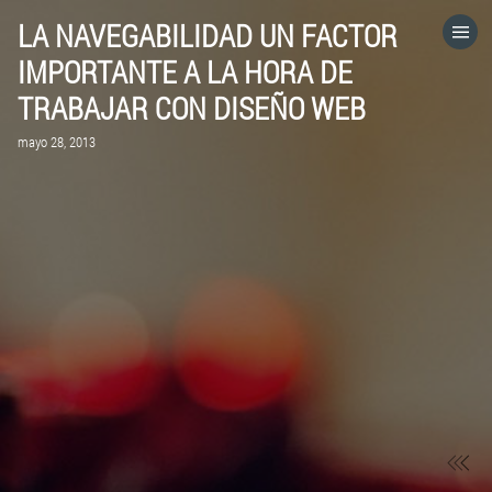
LA NAVEGABILIDAD UN FACTOR
HOME
IMPORTANTE A LA HORA DE
TRABAJAR CON DISEÑO WEB
CATEGORÍAS
mayo 28, 2013
IR A
VISITA EL SITIO WEB