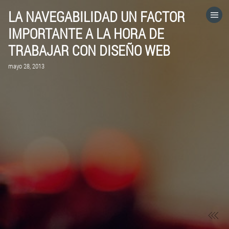
LA NAVEGABILIDAD UN FACTOR
HOME
IMPORTANTE A LA HORA DE
TRABAJAR CON DISEÑO WEB
CATEGORÍAS
mayo 28, 2013
IR A
VISITA EL SITIO WEB