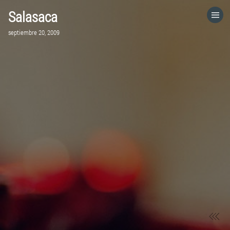
Salasaca
HOME
septiembre 20, 2009
CATEGORÍAS
IR A
VISITA EL SITIO WEB