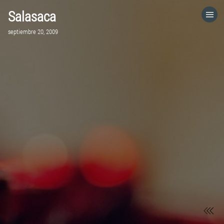
Salasaca
HOME
septiembre 20, 2009
CATEGORÍAS
IR A
VISITA EL SITIO WEB