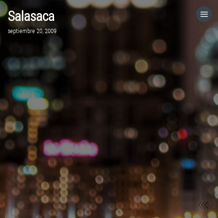
Salasaca
HOME
septiembre 20, 2009
CATEGORÍAS
IR A
VISITA EL SITIO WEB