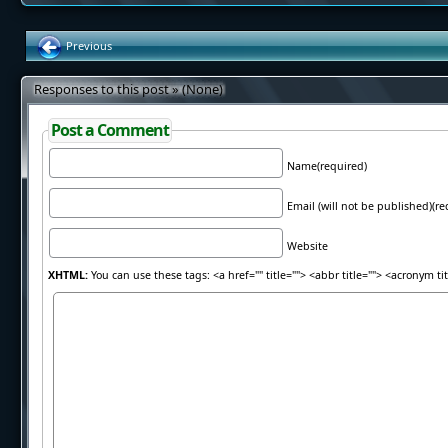
Previous
Responses to this post » (None)
Post a Comment
Name(required)
Email (will not be published)(re
Website
XHTML:
You can use these tags: <a href="" title=""> <abbr title=""> <acronym t