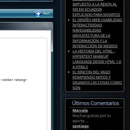
IMPUESTO A LA RENTA AL
SRI EN ECUADOR
Next
EXPLICADO PARA NOVATOS
EL DISEÑO WEB USABILIDAD,
INTERACTIVIDAD,
NAVEGABILIDAD,
ARQUITECTURA DE LA
INFORMACIÓN Y LA
INTERACCIÓN DE MEDIOS
LA HISTORIA DEL HTML -
HYPERTEXT MARKUP
LANGUAGE DESDE HTML 1.0
A HTML5
EL RINCON DEL VAGO
ROMPIENDO MITOS Y
> <strike> <strong>
DIGAMOS LAS COSAS COMO
SON
Últimos Comentarios
Marcelo
Muchas gracias por tu
aporte,
...
santiago