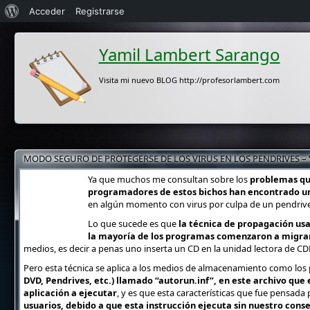
Acerca
Acceder
Registrarse
de
Yamil Lambert Sarango
WordPress
Visita mi nuevo BLOG http://profesorlambert.com
MODO SEGURO DE PROTEGERSE DE LOS VIRUS EN LOS PENDRIVES –
Ya que muchos me consultan sobre los
problemas que
programadores de estos bichos han encontrado u
en algún momento con virus por culpa de un pendrive
Lo que sucede es que
la técnica de propagación usa
la mayoría de los programas comenzaron a migrar 
medios, es decir a penas uno inserta un CD en la unidad lectora de CD
Pero esta técnica se aplica a los medios de almacenamiento como los 
DVD, Pendrives, etc.) llamado “autorun.inf”, en este archivo que 
aplicación a ejecutar
, y es que esta características que fue pensada
usuarios, debido a que esta instrucción ejecuta sin nuestro cons