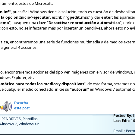
ntimiento; estos de Microsoft.
n.inf”
, pues fácil Windows tiene la solución, todo es cuestión de deshabilitar
 la opción Inicio->ejecutar
, escribir “
gpedit.msc
” y dar
enter
; les aparece
tema
”, busquen una clave “
Desactivar reproducción automática
”, darle 
a; con esto, no se infectaran más por insertar un pendrives, ahora esto no ev
ática
, encontraremos una serie de funciones multimedia y de medios extern
 general 4 acciones:
, encontraremos acciones del tipo ver imágenes con el visor de Windows, r
dows Explorer, etc.
mática para todos los medios y dispositivos
”, de esta forma, seremos n
e cualquier medio conectado, inicie su “
autorun
” en Windows 7 automática
Escucha
este post
Posted By:
L
,
PENDRIVES
,
Plantillas
Last Edit:
16
windows 7
,
Windows XP
Email
•
Perm