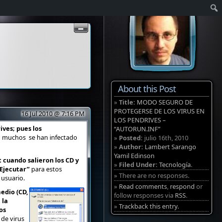
About this Post
»
Title:
MODO SEGURO DE
PROTEGERSE DE LOS VIRUS EN
16 Jul 2010 @ 7:16 PM
LOS PENDRIVES –
ves; pues los
“AUTORUN.INF”
ue muchos se han infectado
»
Posted:
julio 16th, 2010
»
Author:
Lambert Sarango
Yamil Edinson
cuando salieron los CD y
»
Filed Under:
Tecnología
.
 Ejecutar”
para estos
» There are no responses.
 usuario.
»
Read comments
,
respond
or
medio (CD,
follow responses via
RSS
.
 la
»
Trackback this entry.
os
de virus