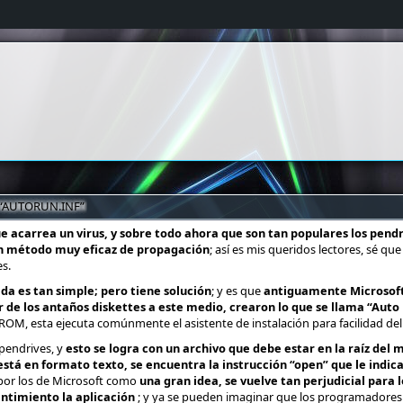
 “AUTORUN.INF”
 acarrea un virus, y sobre todo ahora que son tan populares los pendri
n método muy eficaz de propagación
; así es mis queridos lectores, sé q
s.
da es tan simple; pero tiene solución
; y es que
antiguamente Microsoft 
de los antaños diskettes a este medio, crearon lo que se llama “Auto
ROM, esta ejecuta comúnmente el asistente de instalación para facilidad del
pendrives, y
esto se logra con un archivo que debe estar en la raíz del 
está en formato texto, se encuentra la instrucción “open” que le indica
 por los de Microsoft como
una gran idea, se vuelve tan perjudicial para l
entimiento la aplicación
; y ya se pueden imaginar que los programadores 