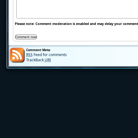
Please note: Comment moderation is enabled and may delay your comment.
Comment Meta:
RSS
Feed for comments
TrackBack
URI