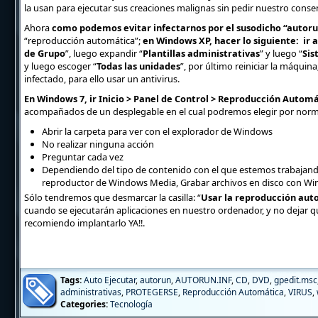
la usan para ejecutar sus creaciones malignas sin pedir nuestro conse
Ahora
como podemos evitar infectarnos por el susodicho “autoru
“reproducción automática”;
en Windows XP, hacer lo siguiente: ir a
de Grupo
”, luego expandir “
Plantillas administrativas
” y luego “
Sis
y luego escoger “
Todas las unidades
”, por último reiniciar la máquin
infectado, para ello usar un antivirus.
En Windows 7, ir Inicio > Panel de Control > Reproducción Autom
acompañados de un desplegable en el cual podremos elegir por norma
Abrir la carpeta para ver con el explorador de Windows
No realizar ninguna acción
Preguntar cada vez
Dependiendo del tipo de contenido con el que estemos trabajando
reproductor de Windows Media, Grabar archivos en disco con Win
Sólo tendremos que desmarcar la casilla: “
Usar la reproducción auto
cuando se ejecutarán aplicaciones en nuestro ordenador, y no dejar qu
recomiendo implantarlo YA!!.
Tags:
Auto Ejecutar
,
autorun
,
AUTORUN.INF
,
CD
,
DVD
,
gpedit.msc
administrativas
,
PROTEGERSE
,
Reproducción Automática
,
VIRUS
,
Categories:
Tecnología