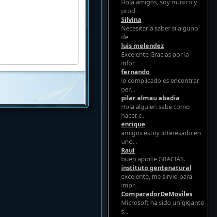
Hola amigos, soy musico y
prod
...
Silvina
Necesitaría saber si alguno
de
...
luis melendez
Excelente Gracias por la
infor
...
fernando
lo complicado es encontrar
per
...
pilar almau abadia
Hola alguien sabe como
hacer c
...
enrique
amigos estoy interesado en
uno
...
Raul
buen aporte GRACIAS.
instituto gentenatural
excelente, me sirvio para
impr
...
ComparadorDeMoviles
Microsoft ha sido un gigante
s
...