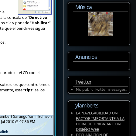
Música
 la
rá la consola de “
Directiva
dos clic y ponerle “
Habilitar
”
ita que el pendrives sigua
os,
Anuncios
eproducir el CD con el
Twitter
osotros los que controlemos
No public Twitter messages.
mente, este “
tips
” se los
ylamberts
LA NAVEGABILIDAD UN
ambert Sarango Yamil Edinson
FACTOR IMPORTANTE A LA
 Jul 2010 @ 07:36 PM
HORA DE TRABAJAR CON
DISEÑO WEB
alink
DECLARACION DE