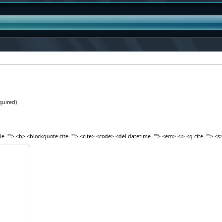
quired)
itle=""> <b> <blockquote cite=""> <cite> <code> <del datetime=""> <em> <i> <q cite=""> <s