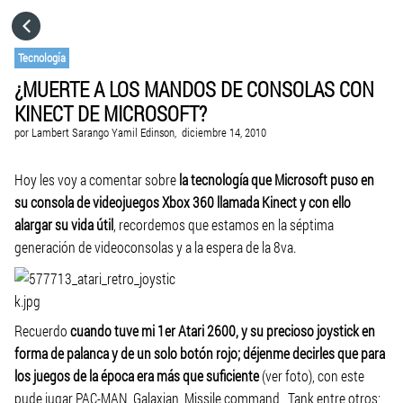
HOME
Tecnología
¿MUERTE A LOS MANDOS DE CONSOLAS CON
CATEGORÍAS
KINECT DE MICROSOFT?
por
Lambert Sarango Yamil Edinson,
diciembre 14, 2010
IR A
Hoy les voy a comentar sobre
la tecnología que Microsoft puso en
su consola de videojuegos Xbox 360 llamada Kinect y con ello
VISITA EL SITIO WEB
alargar su vida útil
, recordemos que estamos en la séptima
generación de videoconsolas y a la espera de la 8va.
Recuerdo
cuando tuve mi 1er Atari 2600, y su precioso joystick en
forma de palanca y de un solo botón rojo; déjenme decirles que para
los juegos de la época era más que suficiente
(ver foto), con este
pude jugar PAC-MAN, Galaxian, Missile command, Tank entre otros;