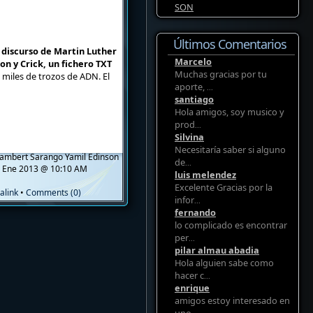
SON
Últimos Comentarios
 discurso de Martin Luther
Marcelo
on y Crick, un fichero TXT
Muchas gracias por tu
 miles de trozos de ADN. El
aporte,
...
santiago
Hola amigos, soy musico y
prod
...
Silvina
Necesitaría saber si alguno
ambert Sarango Yamil Edinson
de
...
 Ene 2013 @ 10:10 AM
luis melendez
Excelente Gracias por la
alink
•
Comments (0)
infor
...
fernando
lo complicado es encontrar
per
...
pilar almau abadia
Hola alguien sabe como
hacer c
...
enrique
amigos estoy interesado en