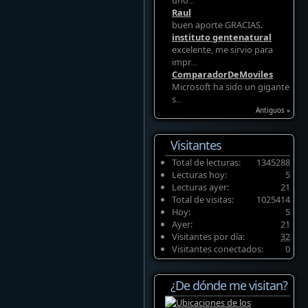
uno
...
Raul
buen aporte GRACIAS.
instituto gentenatural
excelente, me sirvio para
impr
...
ComparadorDeMoviles
Microsoft ha sido un gigante
s
...
Antiguos »
Visitantes
Total de lecturas:
1345288
Lecturas hoy:
5
Lecturas ayer:
21
Total de visitas:
1025414
Hoy:
5
Ayer:
21
Visitantes por día:
32
Visitantes conectados:
0
¿De dónde me visitan?