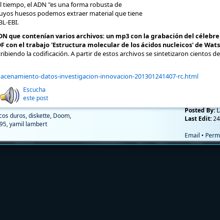
el tiempo, el ADN "es una forma robusta de
uyos huesos podemos extraer material que tiene
BL-EBI.
ADN que contenían varios archivos: un mp3 con la grabación del célebre
 con el trabajo 'Estructura molecular de los ácidos nucleicos' de Wats
ibiendo la codificación. A partir de estos archivos se sintetizaron cientos de
acenamiento-datos-investigacion-innovacion-201301241407-rc.html
Escucha
este post
Posted By:
L
cos duros
,
diskette
,
Doom
,
Last Edit:
24
95
,
yamil lambert
Email
•
Perm