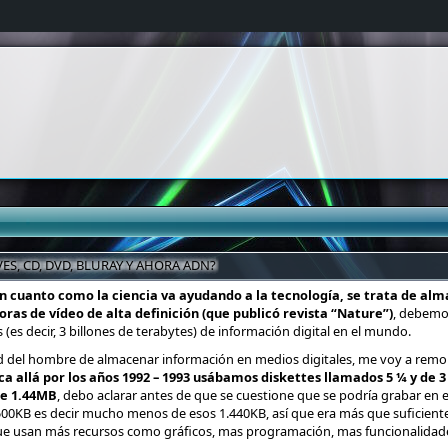
S, CD, DVD, BLURAY Y AHORA ADN?
n cuanto como la ciencia va ayudando a la tecnología, se trata de al
as de vídeo de alta definición (que publicó revista “Nature”)
, debemo
es decir, 3 billones de terabytes) de información digital en el mundo.
d del hombre de almacenar información en medios digitales, me voy a remont
a allá por los años 1992 – 1993 usábamos diskettes llamados 5 ¼ y de 3
de 1.44MB
, debo aclarar antes de que se cuestione que se podría grabar en
00KB es decir mucho menos de esos 1.440KB, así que era más que suficiente
e usan más recursos como gráficos, mas programación, mas funcionalidades