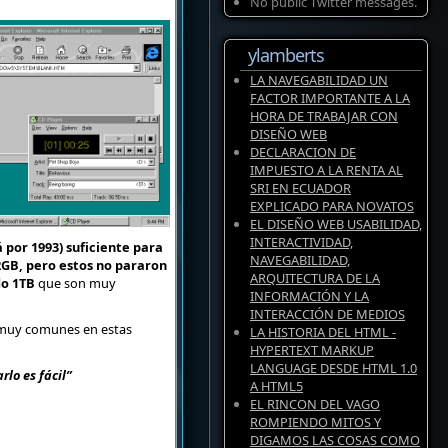
No public Twitter messages.
ylamberts
LA NAVEGABILIDAD UN
FACTOR IMPORTANTE A LA
HORA DE TRABAJAR CON
DISEÑO WEB
DECLARACION DE
IMPUESTO A LA RENTA AL
SRI EN ECUADOR
EXPLICADO PARA NOVATOS
EL DISEÑO WEB USABILIDAD,
INTERACTIVIDAD,
por 1993) suficiente para
NAVEGABILIDAD,
2GB, pero estos no pararon
ARQUITECTURA DE LA
do 1TB
que son muy
INFORMACIÓN Y LA
INTERACCIÓN DE MEDIOS
uy comunes en estas
LA HISTORIA DEL HTML -
HYPERTEXT MARKUP
LANGUAGE DESDE HTML 1.0
lo es fácil”
A HTML5
EL RINCON DEL VAGO
ROMPIENDO MITOS Y
DIGAMOS LAS COSAS COMO