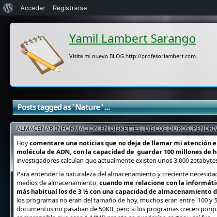
Acerca
Acceder
Registrarse
de
Yamil Lambert Sarango
WordPress
Visita mi nuevo BLOG http://profesorlambert.com
Posts tagged as ' Nature ' ...
ALMACENAR INFORMACION EN DISKETTES , DISCOS DUROS ,PENDRIVE
Hoy
comentare una noticias que no deja de llamar mi atención e
molécula de ADN, con la capacidad de guardar 100 millones de hor
investigadores calculan que actualmente existen unos 3.000 zetabytes (
Para entender la naturaleza del almacenamiento y creciente necesida
medios de almacenamiento,
cuando me relacione con la informátic
más habitual los de 3 ½ con una capacidad de almacenamiento 
los programas no eran del tamaño de hoy, muchos eran entre 100 y 5
documentos no pasaban de 50KB, pero si los programas crecen porqu