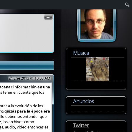
Música
24 Ene 2013 @ 10:03 AM
macenar información en una
s tener en cuenta que los
Anuncios
ar a la evolución de los
 ½ quizás para la época era
 ello debemos entender que
, los archivos como
Twitter
, audio, video entonces es