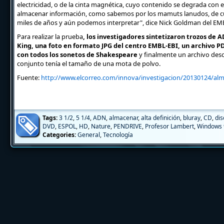
electricidad, o de la cinta magnética, cuyo contenido se degrada con 
almacenar información, como sabemos por los mamuts lanudos, de c
miles de años y aún podemos interpretar", dice Nick Goldman del EM
Para realizar la prueba
, los investigadores sintetizaron trozos de 
King, una foto en formato JPG del centro EMBL-EBI, un archivo PDF
con todos los sonetos de Shakespeare
y finalmente un archivo descr
conjunto tenía el tamaño de una mota de polvo.
Fuente:
http://www.elcorreo.com/innova/investigacion/20130124/alm
Tags:
3 1/2
,
5 1/4
,
ADN
,
almacenar
,
alta definición
,
bluray
,
CD
,
dis
DVD
,
ESPOL
,
HD
,
Nature
,
PENDRIVE
,
Profesor Lambert
,
Windows 
Categories:
General
,
Tecnología