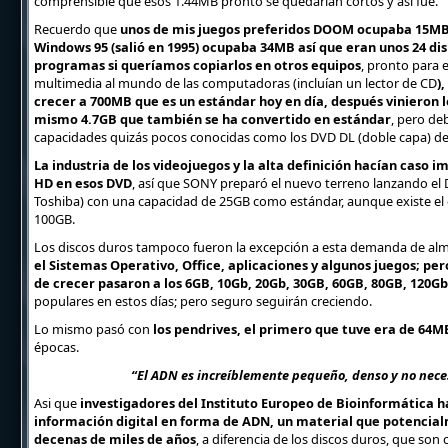
comprensible que esos 1.44MB pronto se quedarían cortos y así fue.
Recuerdo que
unos de mis juegos preferidos DOOM ocupaba 15MB a
Windows 95 (salió en 1995) ocupaba 34MB así que eran unos 24 dis
programas si queríamos copiarlos en otros equipos
, pronto para
multimedia al mundo de las computadoras (incluían un lector de CD
)
crecer a 700MB que es un estándar hoy en día, después vinieron l
mismo 4.7GB que también se ha convertido en estándar
, pero de
capacidades quizás pocos conocidas como los DVD DL (doble capa) de
La industria de los videojuegos y la alta definición hacían caso 
HD en esos DVD
, así que SONY preparó el nuevo terreno lanzando el
Toshiba) con una capacidad de 25GB como estándar, aunque existe el d
100GB.
Los discos duros tampoco fueron la excepción a esta demanda de a
el Sistemas Operativo, Office, aplicaciones y algunos juegos; pe
de crecer pasaron a los 6GB, 10Gb, 20Gb, 30GB, 60GB, 80GB, 120G
populares en estos días; pero seguro seguirán creciendo.
Lo mismo pasó con
los pendrives, el primero que tuve era de 64M
épocas.
“El ADN es increíblemente pequeño, denso y no neces
Asi que
investigadores del Instituto Europeo de Bioinformática 
información digital en forma de ADN, un material que potencial
decenas de miles de años
, a diferencia de los discos duros, que so