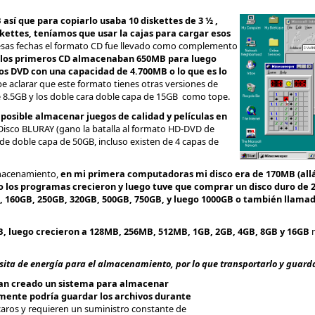
sí que para copiarlo usaba 10 diskettes de 3 ½ ,
kettes, teníamos que usar la cajas para cargar esos
 esas fechas el formato CD fue llevado como complemento
, los primeros CD almacenaban 650MB para luego
os DVD con una capacidad de 4.700MB o lo que es lo
be aclarar que este formato tienes otras versiones de
 8.5GB y los doble cara doble capa de 15GB como tope.
imposible almacenar juegos de calidad y películas en
 Disco BLURAY (gano la batalla al formato HD-DVD de
e doble capa de 50GB, incluso existen de 4 capas de
lmacenamiento,
en mi primera computadoras mi disco era de 170MB (allá 
ro los programas crecieron y luego tuve que comprar un disco duro de 
b, 160GB, 250GB, 320GB, 500GB, 750GB, y luego 1000GB o también llama
B, luego crecieron a 128MB, 256MB, 512MB, 1GB, 2GB, 4GB, 8GB y 16GB
m
ita de energía para el almacenamiento, por lo que transportarlo y guardar
han creado un sistema para almacenar
mente podría guardar los archivos durante
n caros y requieren un suministro constante de