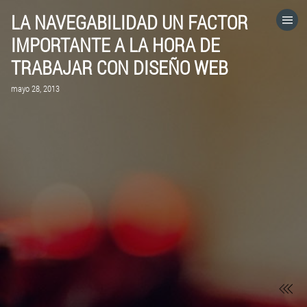
LA NAVEGABILIDAD UN FACTOR
HOME
IMPORTANTE A LA HORA DE
TRABAJAR CON DISEÑO WEB
CATEGORÍAS
mayo 28, 2013
IR A
VISITA EL SITIO WEB